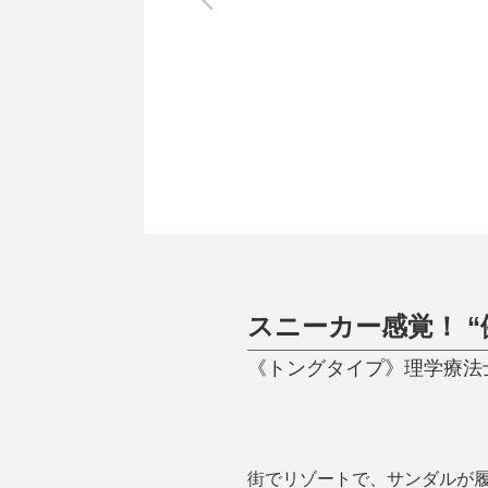
調理家電
調理器具
食器
タオル・ふきん
キッチン雑貨
スニーカー感覚！ “
《トングタイプ》理学療法士
街でリゾートで、サンダルが