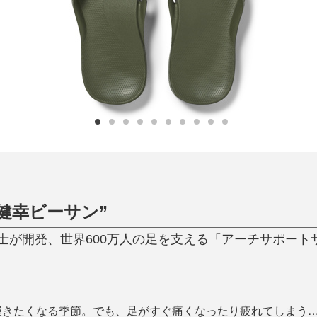
ひんやり今治タオル、生き返る〜
掃除・洗濯
肌・髪ケア
タオル
バスグッズ
スリッパ
ひんやりグッズ
防災用品
あったかグッズ
水筒
健康グッズ
日用品／その他
オーラルケア
健幸ビーサン”
が開発、世界600万人の足を支える「アーチサポートサンダ
履きたくなる季節。でも、足がすぐ痛くなったり疲れてしまう