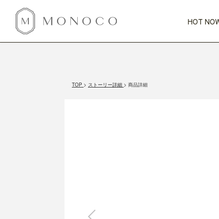
HOT NOW
新商品
CATEGORY
PRICE
SCENE
HOT NOW!
GIFTS
インテリア
1,000円未満
1,000円 
TOP
ストーリー詳細
商品詳細
今週のT
カテゴリから探す
価格から探す
シーンから探す
すべて
すべて
特別な贈りもの
家具
すべての
会話が弾む
収納
特集一
気のきく手土産
照明
毎日使ってね
インテリア雑貨
おまと
ベランダ・庭
アウト
インテリア／そ
キッチン
すべて