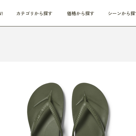
!
カテゴリから探す
価格から探す
シーンから探
つめた〜い夏、どうぞ！
HEALTHY
家電
HOME
ファッション
- 3,000円
3,000円 - 5,000円
5,000円 - 10,000円
OP10
すべて
すべて
すべて
すべて
す
朝までぐっすり
リビング家電
居心地のいい空間
服
ひ
商品 (新着順)
本気で休む
キッチン家電
家事ルンルン
バッグ
ほ
覧
いつも清潔
美容・健康家電
食いしん坊クラブ
靴・靴下
や
じぶんメンテナンス
オーディオ家電
料理と団らん
レイングッズ
仕
め割引
おうちエクササイズ
ファッション／小物
レット
の他
日用品
健康・美容
すべて
すべて