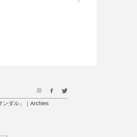
最後のひと口までキンキン
ドリンク
旅行
フード
アウトドア
旅行遊び／その他
ル」｜Archies
……。