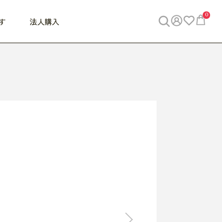
0
す
法人購入
WORK
ビジネス
ENJOY
寝具
10,000円 - 30,000円
30,000円以上
べて
すべて
すべて
すべて
らめきデスク
PC・スマホ関連
お出かけスパイス
敷き寝具
っと一息ふぅ
椅子・クッション
思い出トラベル
掛け寝具
っぱり清潔感
収納
外で過ごすって最高
パジャマ
事へGO
ビジネス／小物
好き・・にどっぷり
枕・小物
食料品
旅行・遊び
すべて
すべて