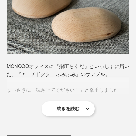
“ふみふみ”は全長11.5cm、左右重ねても厚さ6cmのコン
パクトサイズなので、どこでも持ち運べます。
家のリビングや寝室で。オフィスのデスクや休憩室で。
“ふみふみ”は、木製バットづくりの技術を活かして、森
出張や旅行のおともにも。
林王国・岩手産のブナ材から、熟練の職人たちが削り出
MONOCOオフィスに『指圧らくだ』といっしょに届い
しています。
た、『アーチドクター ふみふみ』のサンプル。
「凹凸が多い足裏でも、足つぼマッサージのように、ピ
まっさきに「試させてください！」と挙手しました。
ンポイントで狙えるように。でも、痛すぎないよう
に、“ふみふみ”の山型の頂点は、平面にカットしてあり
続きを読む
ます」（内田販売システム代表・内田広子さん）
最近、疲れが足に来るのか、夕方になると、足指のあた
りがつったり、左足の足裏がズキズキ痛んだりすること
が増えていたからです。