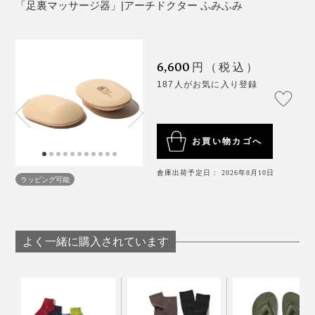
サイズ：（約）全長11.5×幅9×厚さ3cm／1個あたり
動きと肌になじむように、手仕上げにこだわっているん
仕事の合間にも、足踏みしながら考えごとをしたり、ス
「足裏マッサージ器」|アーチドクター ふみふみ
（本品は2個セット）
です」と、内田さんは話します。
マホで動画を見たり、逆に何もせずにボーッとしたり。
材質：ブナ（無塗装）
足裏だけでなく、かかとをつけて、ふくらはぎを伸ばし
製造国：日本
たりも。
6,600
円（税込）
※意匠登録済み
187人がお気に入り登録
お買い物カゴへ
倉庫出荷予定日： 2026年8月10日
ラッピング可能
よく一緒に購入されています
ちなみに、“ふみふみ”の平面側には、愛らしい「肉球
印」がありますが、これは？
ハダシでパッとのるだけでいいので、1日に2～3回、“ふ