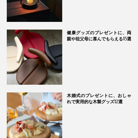
るでしょう？あれは、赤ちゃんの頃、お母さんのお乳を
出すために“ふみふみ”していた名残と言われています。
“ふみふみ”をしている間、猫は、幸せな気持ちやリラッ
クスモードで満たされているそうです。私たちも気持ち
健康グッズのプレゼントに、両
親や祖父母に喜んでもらえる15選
よく“ふみふみ”できるように、願いを込めて、猫の肉球
を焼き印にしました」（内田さん）
木婚式のプレゼントに、おしゃ
れで実用的な木製グッズ12選