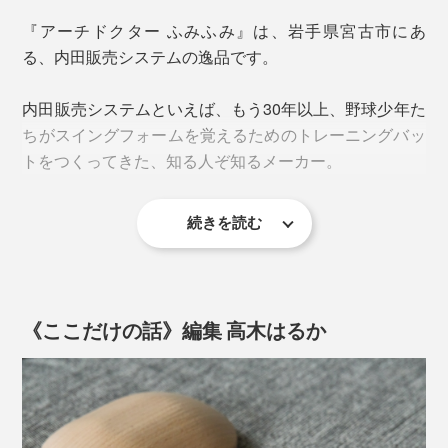
足首のストレッチに。
根、かかと……足裏全体をマッサージできます。
『アーチドクター ふみふみ』は、岩手県宮古市にあ
る、内田販売システムの逸品です。
コリ固まっていた足が、“ふみふみ”するたびにほぐれて
(4) 腰
いって、あぁ、気持ちいい。ダルかった足も、いつの間
内田販売システムといえば、もう30年以上、野球少年た
(3)のストレッチに慣れてきたら、前後だけでなく、左右
にか、軽く感じます。
ちがスイングフォームを覚えるためのトレーニングバッ
にも動いてみましょう。前・右・後・左と、回転するよ
トをつくってきた、知る人ぞ知るメーカー。
うな動きとともに、こわばった腰がゆるんできます。
続きを読む
体の使い方を覚えるトレーニングバットから、次第に、
体を鍛える・ケアするフィットネス用品の開発も始まっ
たそうで、“ふみふみ”も、そのひとつだそう。
《ここだけの話》編集 高木はるか