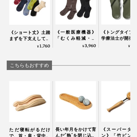
みふみ”するようになったからでしょうか、ひと月もし
たら、左足の足裏の痛みを感じることが、ほとんどなく
なってきました。
《一般医療機器》
《トングタイプ
《ショート丈》土踏
なんといっても、気持ちがいいし、ちょうどいいリラッ
「むくみ軽減・快
学療法士が開発
まずを下支えして、
クス時間になるので、自然と“ふみふみ”習慣が続いてい
適・おしゃれ」三拍
界600万人の足
足底筋をサポートす
3,960
5,
1,760
¥
¥
¥
ます。
子揃った「コットン
える「アーチサ
る「疲れしらずのく
リブ着圧ソックス」
トサンダル」
つした®」｜エコノ
｜MAEÉ
Archies
レッグ
こちらもおすすめ
「猫の肉球です。私もスタッフもみんな猫が好きで、全
員、猫を飼っていたり、飼った経験があるほど（笑）
長い年月をかけて育
《スーパータン
ただ寝転がるだけ
んだ“熱”を閉じ込め
ン》「竹ピン」
で、首・肩・背中・