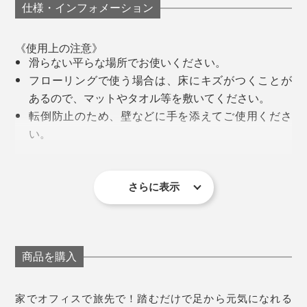
仕様・インフォメーション
お風呂上がりに、ハダシで“ふみふみ”したら、ウッ！や
っぱり左足の足裏がイタイ、でも、なんてキモチイイ！
《使用上の注意》
「そこ、揉んでほしかった～」という土踏まずの奥ま
滑らない平らな場所でお使いください。
で、心地よい刺激が、ググーッと届いてきます。
フローリングで使う場合は、床にキズがつくことが
あるので、マットやタオル等を敷いてください。
転倒防止のため、壁などに手を添えてご使用くださ
い。
使用中に痛みやしびれなど、体に違和感を感じた
とくに、たくさん歩く旅行先では、夜、“ふみふみ”して
ら、すぐに使用を中止してください。
から寝ると、翌日の足の軽さが違います。
ブナは、木材のなかでも硬いので、“ふみふみ”の山型と
医師の治療を受けている方や体に異常を感じている
さらに表示
平面の境目や、側面といった細部を面取りして、無塗装
ときは、必ず専門医と相談のうえ使用してくださ
でツルツルに仕上げるには、手間も時間もかかります。
い。
それでも、
天然木でできていますので、時間の経過とともに反
るなどの変形が生じる場合があります。
商品を購入
「体に心地よくフィットするよう、職人たちが、ひとつ
ひとつ手で仕上げています。木製バットと同じく、体の
《商品仕様》
家でオフィスで旅先で！踏むだけで足から元気になれる