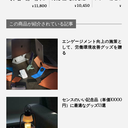
る密度で、じんわり
「しなり」で、
腰のガチガチ筋肉が
10,450
5,
11,800
¥
¥
¥
温めながら気持ちよ
よく体をほぐす
ほぐれていく「マッ
く刺激する「マッサ
ッサージブラシ
サージ指圧器」｜指
ージストーン」｜
ンエア｜スーパ
圧らくだ
この商品が紹介されている記事
HUKKA DESIGN
ントン
エンゲージメント向上の施策と
して、労働環境改善グッズを贈
る
センスのいい記念品（単価10000
円）に最適なグッズ13選
内田販売システムのSNSにも、「猫」が登場！
猫って、飼い主の腕や毛布を、前足で“ふみふみ”してく