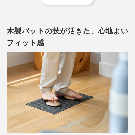
“ふみふみ”にのるだけで、疲れが溜まりやすいアーチ部
(1) 足の指
分を、自重でググーッと刺激。
山型の面にのって、足の指を開く・縮める、をくり返す
「グーパー運動」をくり返してください。外反母趾や冷
木製バットの技が活きた、心地よい
えの対策になります。
フィット感
(2) ふくらはぎ
かかとが床につくようにして、“ふみふみ”にのってくだ
さい。かかとをつけたまま前傾姿勢になると、ふくらは
ぎがググーッと伸びる……10秒くらい伸ばすと、ふくら
はぎがホカホカしてスッキリ感を味わえます。
(3) 足首
“ふみふみ”をひっくり返して、平面側にのってくださ
い。足の甲を前に倒す・後ろに倒すをくり返すことで、
前後に足踏みすれば、土踏まずはもちろん、足指のつけ