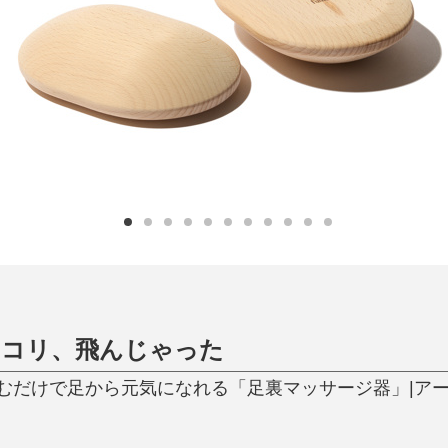
日用品
健康・美容
すべて
すべて
ひんやり今治タオル、生き返る〜
掃除・洗濯
肌・髪ケア
タオル
バスグッズ
スリッパ
ひんやりグッズ
防災用品
あったかグッズ
水筒
健康グッズ
日用品／その他
オーラルケア
♪コリ、飛んじゃった
むだけで足から元気になれる「足裏マッサージ器」|アー