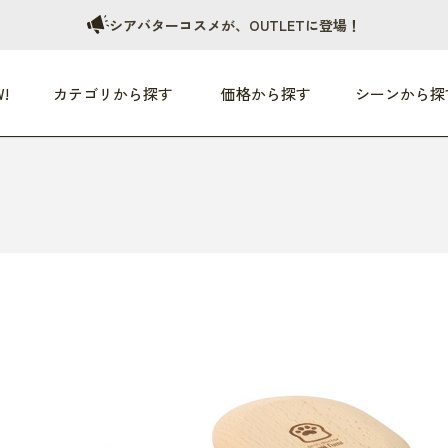
シアバターコスメが、OUTLETに登場！
!
カテゴリから探す
価格から探す
シーンから探
つめた〜い夏、どうぞ！
HEALTHY
家電
HOME
ファッション
- 3,000円
3,000円 - 5,000円
5,000円 - 10,000円
OP10
すべて
すべて
すべて
すべて
す
朝までぐっすり
リビング家電
居心地のいい空間
服
ひ
商品 (新着順)
本気で休む
キッチン家電
家事ルンルン
バッグ
ほ
覧
いつも清潔
美容・健康家電
食いしん坊クラブ
靴・靴下
や
じぶんメンテナンス
オーディオ家電
料理と団らん
レイングッズ
仕
め割引
おうちエクササイズ
ファッション／小物
レット
の他