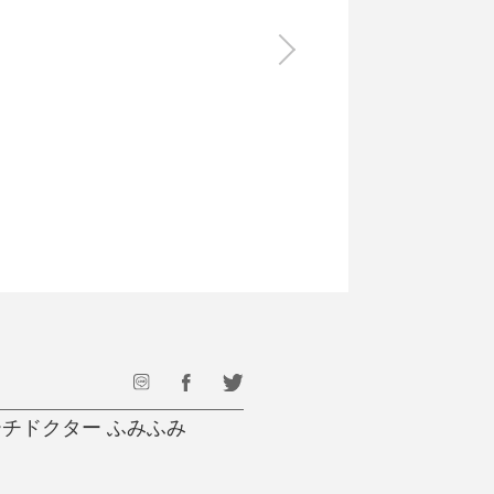
食料品
旅行・遊び
すべて
すべて
最後のひと口までキンキン
ドリンク
旅行
フード
アウトドア
旅行遊び／その他
チドクター ふみふみ