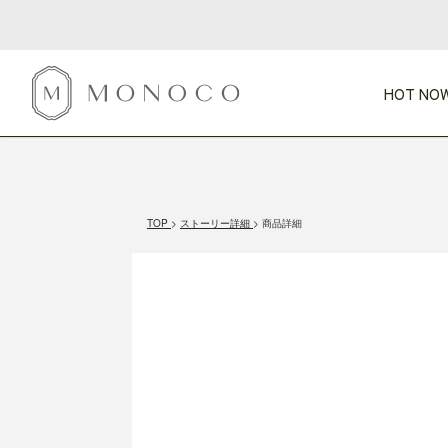
HOT NOW
新商品
CATEGORY
PRICE
SCENE
HOT NOW!
GIFTS
インテリア
1,000円未満
1,000円 
TOP
ストーリー詳細
商品詳細
今週のT
カテゴリから探す
価格から探す
シーンから探す
すべて
すべて
特別な贈りもの
家具
すべての
会話が弾む
収納
特集一
気のきく手土産
照明
毎日使ってね
インテリア雑貨
おまと
ベランダ・庭
アウト
インテリア／そ