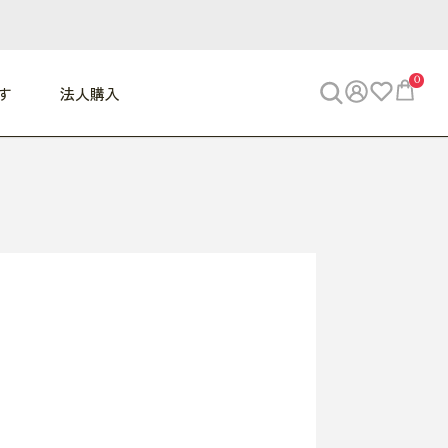
0
す
法人購入
WORK
ビジネス
ENJOY
寝具
10,000円 - 30,000円
30,000円以上
べて
すべて
すべて
すべて
らめきデスク
PC・スマホ関連
お出かけスパイス
敷き寝具
っと一息ふぅ
椅子・クッション
思い出トラベル
掛け寝具
っぱり清潔感
収納
外で過ごすって最高
パジャマ
事へGO
ビジネス／小物
好き・・にどっぷり
枕・小物