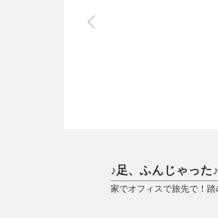
キッチン
すべて
調理家電
調理器具
食器
タオル・ふきん
キッチン雑貨
♪足、ふんじゃった
家でオフィスで旅先で！踏