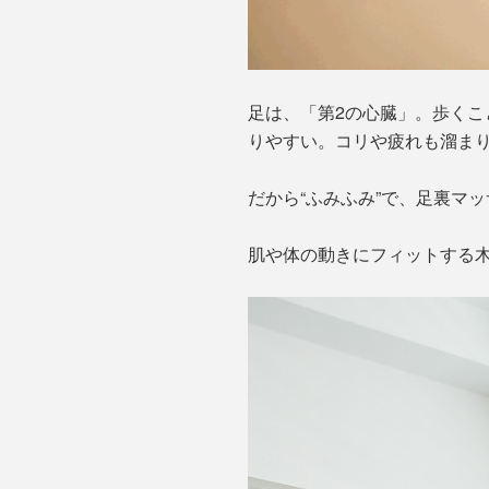
足は、「第2の心臓」。歩く
りやすい。コリや疲れも溜ま
だから“ふみふみ”で、足裏マ
肌や体の動きにフィットする木