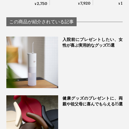
素・発泡剤・研磨
に、気持ちいい“
で、歯磨き粉なしで
7,920
14,
2,750
¥
¥
¥
ので、いまはお風呂場で、口から水をこぼしながら洗っ
剤・保存料・合成原
けサウナ”｜フェ
も歯垢がとれる「歯
ています。
料フリーの「木曽檜
スチーマー
ブラシ」｜SOLADEY
歯磨きジェル」
この商品が紹介されている記事
「モードボタン」を長押しすると、充電量が白ランプで3段階表示される。写真
口腔洗浄器の初心者や、鏡を見ながら洗浄したい人は、
は、充電量30％以下の状態
お風呂場での洗浄をおすすめします。
入院前にプレゼントしたい、女
パソコンやモバイルバッテリーからも充電できて、本体
性が喜ぶ実用的なグッズ15選
わたしの母（70代・やっとスマホに切り替えた機械ニガ
は、片手で持てる、約265gの小ぶりサイズだから、家
テ派）にも使ってもらいました。
の洗面台やお風呂場以外に、オフィスやジム、出張先で
も、気軽に持っていけます。
最初こそ、ジェット水流の勢いに驚いていましたが、す
ぐに慣れて、洗面所で使いこなしていました。母による
と、
健康グッズのプレゼントに、両
「歯医者さんの歯垢除去で、こういうジェット洗浄をや
親や祖父母に喜んでもらえる15選
ってもらうんだけど、冷たい水が歯にしみて、すごくイ
ヤだった。