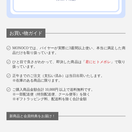
た」。
炎症に気づいていなかったので、驚いたそうですが、な
によりも「すんごく気持ちいい」と気に入って、撮影の
あとも、しばらく使っていたほど。とうとう、今日「買
お買い物ガイド
います！」とメールが来ました（笑）
MONOCOでは、バイヤーが実際に3週間以上使い、本当に満足した商
この“水ようじ”の気持ちよさ、あなたもトリコになるは
品だけを取り扱っています。
ずです。
ひと目で良さがわかって、即決した商品は「
君にヒトメボレ
」で取り
扱っています。
正午までのご注文（支払い済み）は当日出荷いたします。
※在庫のある商品に限ります。
ご購入商品金額合計 10,000円 以上で送料無料です。
※一部配送便（特別配送便、クール便等）を除く
※ギフトラッピング料、配送料を除く合計金額
新商品と会員特典をお届け！