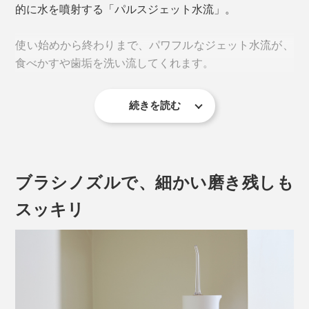
的に水を噴射する「パルスジェット水流」。
使い始めから終わりまで、パワフルなジェット水流が、
食べかすや歯垢を洗い流してくれます。
続きを読む
使い方はシンプル。本体のタンクを外して、水（最大
150ml）を注いでセットしたら、
ブラシノズルで、細かい磨き残しも
スッキリ
1. 口のなかにノズルを入れて、電源オン。
2. 歯周ポケットや歯間を狙って、ジェット水流を当てて
いきます。
3. 約60秒後に自動停止して終了です（ソフト洗浄モー
ド・マッサージ洗浄モードの場合）。