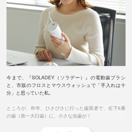
まる「メモリ機能」つきだから、いつも、お気に入りの
ノズルの先端に、短いブラシがついているので、歯につ
おくと、歯周ポケットがドンドン深くなっていって、歯
洗浄モードで洗えます。
けたブリッジや矯正器具、歯の重なり部分を磨きなが
肉が下がったり、ブヨブヨに腫れ上がったり。
ら、汚れを洗い流せます。
ノズルを口の中に入れたら、軽く口を閉じて、奥の歯か
最後には、歯を支える骨が溶けて、歯が抜けてしまう
ら、手前へ動かしていきます。歯の根元や歯間を狙っ
――これが「歯周病」です。
て、水流を当てていきましょう。
歯周病の症状と言われる、「深い歯周ポケット（4ミリ
以上）がある」人は、45歳以上で過半数以上、「歯肉出
血がある」人も40％以上います（
厚生労働省「歯科疾患
実態調査」2016年
）
今まで、『SOLADEY（ソラデー）』の電動歯ブラシ
と、市販のフロスとマウスウォッシュで「手入れは十
いまや、歯周病は、国民病なのです。
分」と思っていた私。
『APIYOO』の口腔洗浄器があれば、ノズルから噴き出
ところが、昨年、ひさびさに行った歯医者で、右下6番
す極細水流が、歯周ポケットを狙って、ジェット洗浄。
の歯（第一大臼歯）に、小さな虫歯が！
水が噴き出す専用ノズル。左は「ブラシつきノズル」、右は「標準ノズル」
本体上部のボタンを押すと、ノズルが外れるので、交換