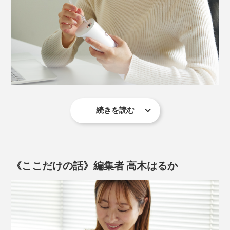
電源ボタンの上の「モードボタン」を押すたびに、「ソ
磨き残した汚れ（歯垢、プラーク）が溜まってくると、
フト洗浄モード」→「標準洗浄モード」→「マッサージ
歯周病菌によって、歯肉が腫れたり、出血したり、炎症
洗浄モード」と、切り替えられます。
を起こすようになるからです。
続きを読む
標準ノズル
勢いのあるジェット水流が、まっすぐ噴き出して、狙っ
た場所にしっかり届きます。ノズルを回せば、360°どの
《ここだけの話》編集者 高木はるか
角度からも当てられるので、上の奥歯、歯の内側、どこ
でも洗えます。
「モードボタン」を押すたびに、水流が切り替わる。動画は、「ソフト洗浄モー
ド」→「標準洗浄モード」→「マッサージ洗浄モード」の順
つぎの使用時には、前回、選んでいた洗浄モードから始
ブラシつきノズル
虫歯と違って、痛みを感じにくいので、そのまま放って