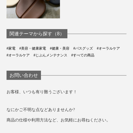
でも、この口腔洗浄器は、お湯も入れられるから、ぜん
ぜん歯にしみない。これで洗うと、いつもより口の中が
ひきしまって、気持ちいいね」
関連テーマから探す（8）
と、めずらしくほめてくれました。
メーカーによると、美容師や営業職の人たちは、
#家電
#美容・健康家電
#健康・美容
#バスグッズ
#オーラルケア
母のように、冷たい水が歯にしみる人は、ぬるま湯（20
「ランチ後、歯磨きの時間がとれない」
#オーラルケア
#じぶんメンテナンス
#すべての商品
～30℃）を。暑い夏や、口内をよりシャキッとさせた
「歯ブラシや歯磨き粉、コップを置く場所がない」
い人は、冷たい水をおすすめします。
お問い合わせ
そんな状態でも、『APIYOO』口腔洗浄器ひとつあれ
長くなりましたが、もう一つ、とっておきエピソード
ば、歯や口中をジェット洗浄して、うがいよりサッパリ
を。
させてから、接客できると評判だそうです。
お客様、いつも有り難うございます！
撮影時、男性モデルに『APIYOO』を使ってもらった
なにかご不明な点などありませんか?
ら、彼は器用なこともあってか、すぐに慣れて、洗面台
そばの壁にもたれながら洗浄できていました。
商品の仕様や利用方法など、お気軽にお尋ねください。