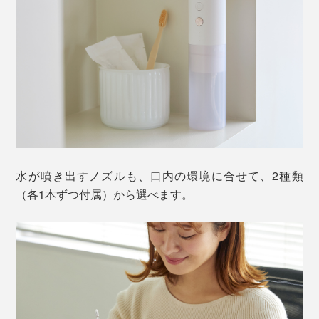
水流の強さは、あなたの口内環境に合せて、3種類から
選べます。
標準洗浄モード
『APIYOO』のパワフルな水流で、歯周ポケットや、奥
歯の奥、矯正器具やブリッジのまわりの磨き残しを、ジ
ェット洗浄してくれます。
水が噴き出すノズルも、口内の環境に合せて、2種類
ソフト洗浄モード
（各1本ずつ付属）から選べます。
「標準洗浄モード」より、やさしい水流ですが、洗浄力
は十分。口腔洗浄器の初心者や、強い刺激が苦手な人
は、このモードから始めてください。
歯と歯肉のあいだにある「歯周ポケット」は、歯ブラシ
が届きにくい、深さ1～2ミリの“ミゾ”で、歯周病菌の隠
マッサージ洗浄モード
れ場です。
気泡を含んだバブル水流で、歯と歯のすき間にある歯肉
や、抜歯跡も、心地よくマッサージします。
歯磨きをしていて、出血したことはありませんか？