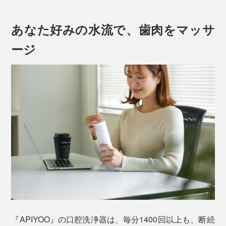
あなた好みの水流で、歯肉をマッサ
ージ
歯磨きやフロスでは届きにくかった、奥歯の奥、矯正器
具のまわり、歯と歯肉のあいだにある「歯周ポケット」
の磨き残しを、ジェット水流がかき出してくれます。
『APIYOO』の口腔洗浄器は、毎分1400回以上も、断続