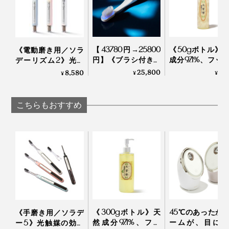
【43780円→25800
《50gボトル》
《電動磨き用／ソラ
充電量が30％以下になると、使用中に、3つの白ランプ
円】《ブラシ付き本
成分97.1%、フッ
デーリズム2》光触
が点滅します。
体＋替えブラシヘッ
発泡剤・研磨剤
媒の効果で、歯磨き
25,800
1,
8,580
¥
¥
¥
ド2本セット》世界
存料・合成原料
粉なしでも歯垢がと
初、刺激・振動なし
ーの「木曽檜歯
れる「歯ブラシ」｜
モードボタンを長押しすると、残りの充電量が白ランプ
の「電子歯ブラシ」
ジェル」
SOLADEY
こちらもおすすめ
で3段階表示されるので、ひと目でわかりやすい。
｜PLAQLES プラクレ
ス
洗浄中に、うっかり口を開けると、こんな感じで水がこぼれます。焦らず、電源
ボタンを押してオフにしましょう
わたしは、歯に矯正器具がついていることもあって、口
《300gボトル》天
45℃のあったか
《手磨き用／ソラデ
然成分97.1%、フッ
ームが、目に、
ー5》光触媒の効果
を開けて、鏡を見ながら洗浄するほうがラクと気づいた