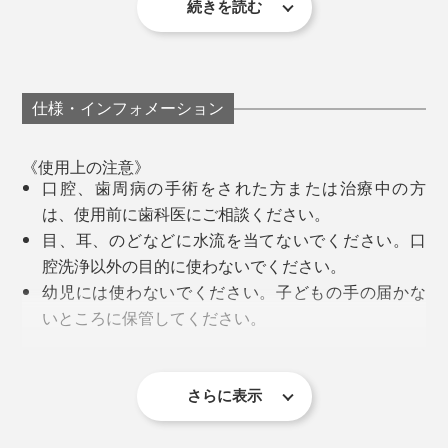
続きを読む
はカンタンです。
矯正のために、5番の歯を少し削ったことで、歯間部分
に見つかったのです。
口の中に水が溜まったら、吐き出してください。目に見
運よく早期に見つかって、ホッとした反面、フロスを使
仕様・インフォメーション
えない歯垢や細菌がドバッ。時には、出血することも。
っていても、「磨き残し」から虫歯になることを思い知
ってショックでした。
《使用上の注意》
わたしは、自分では歯に挟まっていることに気づかなか
口腔、歯周病の手術をされた方または治療中の方
った、小豆の皮がポロッと出てきて、驚きました。
なので、『APIYOO』の口腔洗浄器は、いまの私にもっ
は、使用前に歯科医にご相談ください。
てこい。
目、耳、のどなどに水流を当てないでください。口
おやつに大福を食べて、歯磨きをした後だったのに、こ
腔洗浄以外の目的に使わないでください。
んな食べカスが残っていたとは！
一日の終わり、歯ブラシの後に、『APIYOO』、フロ
幼児には使わないでください。子どもの手の届かな
※撮影のために、口を開けて撮影しています。洗浄中は、水がこぼれるので、口を
ス、マウスウォッシュの順でケアするようになりまし
軽く閉じるか、お風呂場での使用をおすすめします。
いところに保管してください。
口腔洗浄器に慣れていない初心者や、歯を見ながらジェ
た。
初めて使用される方は、出血する可能性があります
ット洗浄したい人は、口から、噴射した水がこぼれ続け
磨き残しをかき出して、歯肉を心地よくマッサージして
が、これは正常な現象なので、そのままお使いくだ
るので、お風呂場で使うことをおすすめします。
くれます。
『APIYOO』を使うようになって気づいたのは、フロス
さい。ただし、出血が続く場合は、歯科医にご相談
洗浄をはじめてから最大約60秒で、そのまま自動停止し
さらに表示
でとれる、ねっとりした白い汚れ（歯垢、プラーク）が
ください。
ます（水流がソフト洗浄モード・マッサージ洗浄モード
知らないうちに歯肉が腫れている人は、水流の衝撃で、
「かなり少なくなった」ということ。