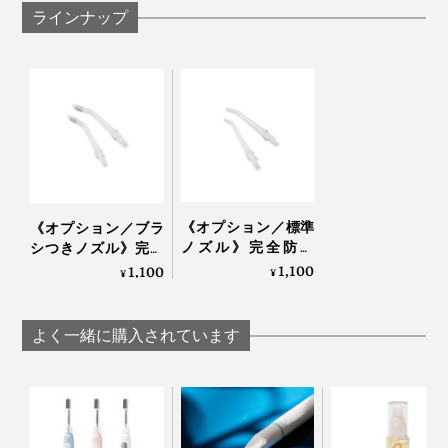
ラインナップ
『APIYOO』の口腔洗浄器は、充電式。コードレスだか
ら、狭い洗面台でも、使いやすい。
毎日の歯ブラシ、フロスに、『APIYOO』の“水よう
じ”を加えて、毎日の歯磨きタイムを、もっと気持ちよ
付属のUSB-A充電ケーブルを、手持ちの電源タップにつ
く。
ないでフル充電（2時間）すれば、1日2回（120秒）洗
浄しても、約2週間は続けて使える計算です。
お気に入りの「ブラシつきノズル」。「標準ノズル」より、さらに水流が強くな
ります
《オプション／標準
《オプション／ブラ
口の中もシャキッとひきしまって、気持ちいいので、歯
ノズル》完全防水
シつきノズル》完全
ブラシ後の『APIYOO』がすっかり習慣になりました。
IPX7・コードレスだ
防水IPX7・コードレ
1,100
1,100
¥
¥
から、お風呂場で
スだから、お風呂場
も、出張先でも使え
でも、出張先でも使
それでも、使い始めから数日は、「水の飛び散り」に四
る「口腔洗浄器」｜
える「口腔洗浄器」
よく一緒に購入されています
苦八苦しました（笑）わたしが不器用なこともあって、
APIYOO
｜APIYOO
・口にノズルを入れる前に、うっかり電源ボタンを押す
・洗浄中に、うっかり口からノズルを出してしまう
これをやらかして、洗面台のまわりを何度かビショ濡れ
にしました。