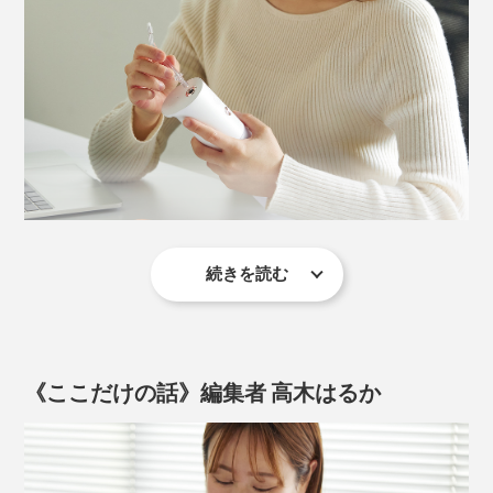
気泡を含んだバブル水流で、歯と歯のすき間にある歯肉
や、抜歯跡も、心地よくマッサージします。
歯磨きをしていて、出血したことはありませんか？
電源ボタンの上の「モードボタン」を押すたびに、「ソ
磨き残した汚れ（歯垢、プラーク）が溜まってくると、
フト洗浄モード」→「標準洗浄モード」→「マッサージ
歯周病菌によって、歯肉が腫れたり、出血したり、炎症
洗浄モード」と、切り替えられます。
を起こすようになるからです。
続きを読む
標準ノズル
勢いのあるジェット水流が、まっすぐ噴き出して、狙っ
た場所にしっかり届きます。ノズルを回せば、360°どの
《ここだけの話》編集者 高木はるか
角度からも当てられるので、上の奥歯、歯の内側、どこ
でも洗えます。
「モードボタン」を押すたびに、水流が切り替わる。動画は、「ソフト洗浄モー
ド」→「標準洗浄モード」→「マッサージ洗浄モード」の順