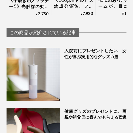
わたしは、歯に矯正器具がついていることもあって、口
《300gボトル》天
45℃のあったか
《手磨き用／ソラデ
然成分97.1%、フッ
ームが、目に、
ー5》光触媒の効果
を開けて、鏡を見ながら洗浄するほうがラクと気づいた
素・発泡剤・研磨
に、気持ちいい“
で、歯磨き粉なしで
7,920
14,
2,750
¥
¥
¥
ので、いまはお風呂場で、口から水をこぼしながら洗っ
剤・保存料・合成原
けサウナ”｜フェ
も歯垢がとれる「歯
ています。
料フリーの「木曽檜
スチーマー
ブラシ」｜SOLADEY
歯磨きジェル」
この商品が紹介されている記事
「モードボタン」を長押しすると、充電量が白ランプで3段階表示される。写真
口腔洗浄器の初心者や、鏡を見ながら洗浄したい人は、
は、充電量30％以下の状態
お風呂場での洗浄をおすすめします。
入院前にプレゼントしたい、女
パソコンやモバイルバッテリーからも充電できて、本体
性が喜ぶ実用的なグッズ15選
わたしの母（70代・やっとスマホに切り替えた機械ニガ
は、片手で持てる、約265gの小ぶりサイズだから、家
テ派）にも使ってもらいました。
の洗面台やお風呂場以外に、オフィスやジム、出張先で
も、気軽に持っていけます。
最初こそ、ジェット水流の勢いに驚いていましたが、す
ぐに慣れて、洗面所で使いこなしていました。母による
と、
健康グッズのプレゼントに、両
「歯医者さんの歯垢除去で、こういうジェット洗浄をや
親や祖父母に喜んでもらえる15選
ってもらうんだけど、冷たい水が歯にしみて、すごくイ
ヤだった。