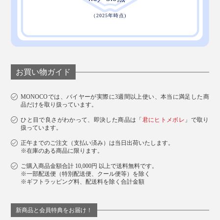
で洗って、口にたまった水を出したら、「あ、血が出
た」。
炎症に気づいていなかったので、驚いたそうですが、な
によりも「すんごく気持ちいい」と気に入って、撮影の
あとも、しばらく使っていたほど。とうとう、今日「買
お買い物ガイド
います！」とメールが来ました（笑）
MONOCOでは、バイヤーが実際に3週間以上使い、本当に満足した商
この“水ようじ”の気持ちよさ、あなたもトリコになるは
品だけを取り扱っています。
ずです。
ひと目で良さがわかって、即決した商品は「
君にヒトメボレ
」で取り
扱っています。
正午までのご注文（支払い済み）は当日出荷いたします。
※在庫のある商品に限ります。
ご購入商品金額合計 10,000円 以上で送料無料です。
※一部配送便（特別配送便、クール便等）を除く
※ギフトラッピング料、配送料を除く合計金額
新商品と会員特典をお届け！