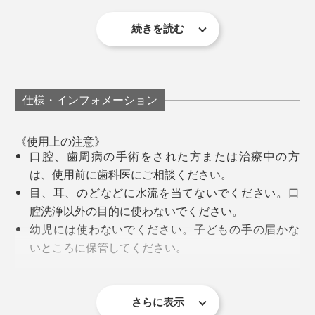
本体上部のボタンを押すと、ノズルが外れるので、交換
続きを読む
はカンタンです。
矯正のために、5番の歯を少し削ったことで、歯間部分
に見つかったのです。
口の中に水が溜まったら、吐き出してください。目に見
運よく早期に見つかって、ホッとした反面、フロスを使
仕様・インフォメーション
えない歯垢や細菌がドバッ。時には、出血することも。
っていても、「磨き残し」から虫歯になることを思い知
ってショックでした。
《使用上の注意》
わたしは、自分では歯に挟まっていることに気づかなか
口腔、歯周病の手術をされた方または治療中の方
った、小豆の皮がポロッと出てきて、驚きました。
なので、『APIYOO』の口腔洗浄器は、いまの私にもっ
は、使用前に歯科医にご相談ください。
てこい。
目、耳、のどなどに水流を当てないでください。口
おやつに大福を食べて、歯磨きをした後だったのに、こ
腔洗浄以外の目的に使わないでください。
んな食べカスが残っていたとは！
一日の終わり、歯ブラシの後に、『APIYOO』、フロ
幼児には使わないでください。子どもの手の届かな
※撮影のために、口を開けて撮影しています。洗浄中は、水がこぼれるので、口を
ス、マウスウォッシュの順でケアするようになりまし
軽く閉じるか、お風呂場での使用をおすすめします。
いところに保管してください。
口腔洗浄器に慣れていない初心者や、歯を見ながらジェ
た。
初めて使用される方は、出血する可能性があります
ット洗浄したい人は、口から、噴射した水がこぼれ続け
磨き残しをかき出して、歯肉を心地よくマッサージして
が、これは正常な現象なので、そのままお使いくだ
るので、お風呂場で使うことをおすすめします。
くれます。
『APIYOO』を使うようになって気づいたのは、フロス
さい。ただし、出血が続く場合は、歯科医にご相談
洗浄をはじめてから最大約60秒で、そのまま自動停止し
さらに表示
でとれる、ねっとりした白い汚れ（歯垢、プラーク）が