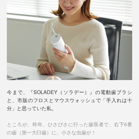
つぎの使用時には、前回、選んでいた洗浄モードから始
ブラシつきノズル
虫歯と違って、痛みを感じにくいので、そのまま放って
まる「メモリ機能」つきだから、いつも、お気に入りの
ノズルの先端に、短いブラシがついているので、歯につ
おくと、歯周ポケットがドンドン深くなっていって、歯
洗浄モードで洗えます。
けたブリッジや矯正器具、歯の重なり部分を磨きなが
肉が下がったり、ブヨブヨに腫れ上がったり。
ら、汚れを洗い流せます。
ノズルを口の中に入れたら、軽く口を閉じて、奥の歯か
最後には、歯を支える骨が溶けて、歯が抜けてしまう
ら、手前へ動かしていきます。歯の根元や歯間を狙っ
――これが「歯周病」です。
て、水流を当てていきましょう。
歯周病の症状と言われる、「深い歯周ポケット（4ミリ
以上）がある」人は、45歳以上で過半数以上、「歯肉出
血がある」人も40％以上います（
厚生労働省「歯科疾患
実態調査」2016年
）
今まで、『SOLADEY（ソラデー）』の電動歯ブラシ
と、市販のフロスとマウスウォッシュで「手入れは十
いまや、歯周病は、国民病なのです。
分」と思っていた私。
『APIYOO』の口腔洗浄器があれば、ノズルから噴き出
ところが、昨年、ひさびさに行った歯医者で、右下6番
す極細水流が、歯周ポケットを狙って、ジェット洗浄。
の歯（第一大臼歯）に、小さな虫歯が！
水が噴き出す専用ノズル。左は「ブラシつきノズル」、右は「標準ノズル」