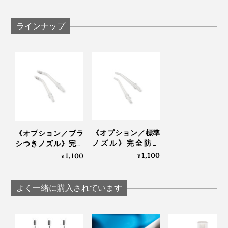
属のカバーを取りつけてください）
ラインナップ
『APIYOO』の口腔洗浄器は、充電式。コードレスだか
ら、狭い洗面台でも、使いやすい。
毎日の歯ブラシ、フロスに、『APIYOO』の“水よう
じ”を加えて、毎日の歯磨きタイムを、もっと気持ちよ
付属のUSB-A充電ケーブルを、手持ちの電源タップにつ
く。
ないでフル充電（2時間）すれば、1日2回（120秒）洗
浄しても、約2週間は続けて使える計算です。
お気に入りの「ブラシつきノズル」。「標準ノズル」より、さらに水流が強くな
ります
《オプション／標準
《オプション／ブラ
口の中もシャキッとひきしまって、気持ちいいので、歯
ノズル》完全防水
シつきノズル》完全
ブラシ後の『APIYOO』がすっかり習慣になりました。
IPX7・コードレスだ
防水IPX7・コードレ
1,100
1,100
¥
¥
から、お風呂場で
スだから、お風呂場
も、出張先でも使え
でも、出張先でも使
それでも、使い始めから数日は、「水の飛び散り」に四
る「口腔洗浄器」｜
える「口腔洗浄器」
よく一緒に購入されています
苦八苦しました（笑）わたしが不器用なこともあって、
APIYOO
｜APIYOO
・口にノズルを入れる前に、うっかり電源ボタンを押す
・洗浄中に、うっかり口からノズルを出してしまう