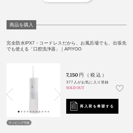
ください。
ます（水流がソフト洗浄モード・マッサージ洗浄モード
知らないうちに歯肉が腫れている人は、水流の衝撃で、
「かなり少なくなった」ということ。
の場合。標準洗浄モードの場合は、使用開始から約30秒
出血することもあるので、驚くかもしれません。
《商品仕様》
で、本体タンクの水（150ml）を使い切ります）
撮影で忙しい日などは、夜しか歯磨きできないこともあ
本体サイズ：（約）最大直径6.5×高さ20.8cm
商品を購入
いつもの歯磨きだけでは気づけなかった、歯周病のリス
って、フロスに白いねとねとが、ごっそりついたりして
タンク容量：150ml
とくに、使い始めの頃は、水の当て方を探っているあい
クを見つけられるのも、『APIYOO』の口腔洗浄器なら
いました。
重さ：約265g
だに、すぐ水がなくなってしまうと思いますが、新たに
完全防水IPX7・コードレスだから、お風呂場でも、出張先
では。
消費電力：5W
タンクに水を注いで、くり返し、洗浄してください。
でも使える「口腔洗浄器」｜APIYOO
そんな忙しい日も、歯ブラシの後に『APIYOO』を使う
定格電圧：3.7V
と、歯間や歯周ポケットの汚れが、吹き飛ばされている
充電時間：2時間
のでしょう、その後のフロスで、歯間を何度行き来させ
水流：パルスジェット
7,150
円（税込）
ても、ねとねと汚れがつきにくくなった実感があって、
水流モード：ソフト洗浄モード・標準洗浄モード・
377人がお気に入り登録
驚いています。これはいい！
マッサージ洗浄モード
SOLD OUT
もちろん、『APIYOO』の口腔洗浄器は、防水仕様だか
アダプタ：DC5.0V／1A
ら、水がかかっても問題なし。
電池容量：1400mAh
再入荷を希望する
材質：本体／ABS
IEC（国際電気標準会議）が定める、防水規格の上位等
セット内容：本体（タンクを含む）・ノズル2本（標
級「IPX7」なので、使った後は、本体を水で丸洗いでき
ラッピング可能
準ノズル1本・専用ノズル1本）・USB-A充電ケーブ
て、清潔です（丸洗い時は、充電コードの差込口に、付
ル・取扱説明書