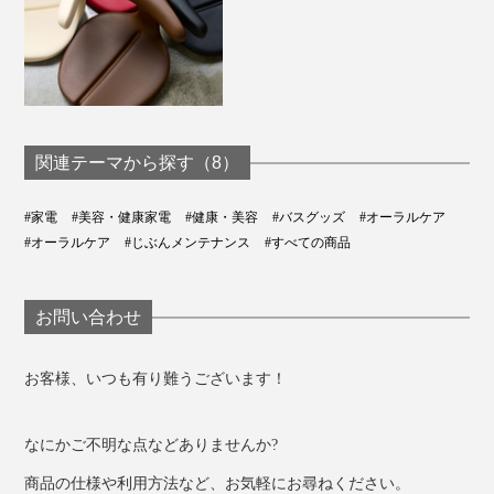
でも、この口腔洗浄器は、お湯も入れられるから、ぜん
ぜん歯にしみない。これで洗うと、いつもより口の中が
ひきしまって、気持ちいいね」
関連テーマから探す（8）
と、めずらしくほめてくれました。
メーカーによると、美容師や営業職の人たちは、
#家電
#美容・健康家電
#健康・美容
#バスグッズ
#オーラルケア
母のように、冷たい水が歯にしみる人は、ぬるま湯（20
「ランチ後、歯磨きの時間がとれない」
#オーラルケア
#じぶんメンテナンス
#すべての商品
～30℃）を。暑い夏や、口内をよりシャキッとさせた
「歯ブラシや歯磨き粉、コップを置く場所がない」
い人は、冷たい水をおすすめします。
お問い合わせ
そんな状態でも、『APIYOO』口腔洗浄器ひとつあれ
長くなりましたが、もう一つ、とっておきエピソード
ば、歯や口中をジェット洗浄して、うがいよりサッパリ
を。
させてから、接客できると評判だそうです。
お客様、いつも有り難うございます！
撮影時、男性モデルに『APIYOO』を使ってもらった
なにかご不明な点などありませんか?
ら、彼は器用なこともあってか、すぐに慣れて、洗面台
そばの壁にもたれながら洗浄できていました。
商品の仕様や利用方法など、お気軽にお尋ねください。