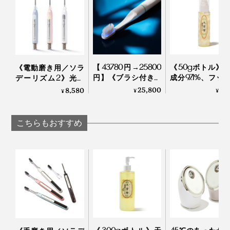
これをやらかして、洗面台のまわりを何度かビショ濡れ
にしました。
【43780円→25800
《50gボトル》
《電動磨き用／ソラ
充電量が30％以下になると、使用中に、3つの白ランプ
円】《ブラシ付き本
成分97.1%、フッ
デーリズム2》光触
が点滅します。
体＋替えブラシヘッ
発泡剤・研磨剤
媒の効果で、歯磨き
25,800
1,
8,580
¥
¥
¥
ド2本セット》世界
存料・合成原料
粉なしでも歯垢がと
初、刺激・振動なし
ーの「木曽檜歯
れる「歯ブラシ」｜
モードボタンを長押しすると、残りの充電量が白ランプ
の「電子歯ブラシ」
ジェル」
SOLADEY
こちらもおすすめ
で3段階表示されるので、ひと目でわかりやすい。
｜PLAQLES プラクレ
ス
洗浄中に、うっかり口を開けると、こんな感じで水がこぼれます。焦らず、電源
ボタンを押してオフにしましょう