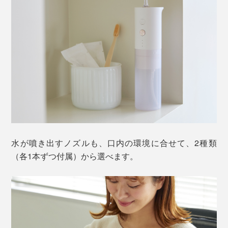
水流の強さは、あなたの口内環境に合せて、3種類から
選べます。
標準洗浄モード
『APIYOO』のパワフルな水流で、歯周ポケットや、奥
歯の奥、矯正器具やブリッジのまわりの磨き残しを、ジ
ェット洗浄してくれます。
水が噴き出すノズルも、口内の環境に合せて、2種類
ソフト洗浄モード
（各1本ずつ付属）から選べます。
「標準洗浄モード」より、やさしい水流ですが、洗浄力
は十分。口腔洗浄器の初心者や、強い刺激が苦手な人
は、このモードから始めてください。
歯と歯肉のあいだにある「歯周ポケット」は、歯ブラシ
が届きにくい、深さ1～2ミリの“ミゾ”で、歯周病菌の隠
マッサージ洗浄モード
れ場です。