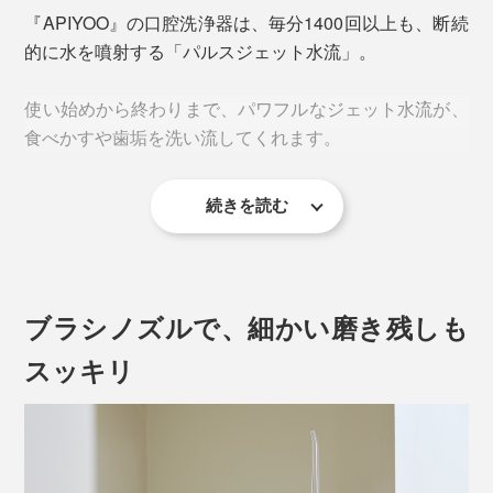
『APIYOO』の口腔洗浄器は、毎分1400回以上も、断続
的に水を噴射する「パルスジェット水流」。
使い始めから終わりまで、パワフルなジェット水流が、
食べかすや歯垢を洗い流してくれます。
続きを読む
使い方はシンプル。本体のタンクを外して、水（最大
150ml）を注いでセットしたら、
ブラシノズルで、細かい磨き残しも
スッキリ
1. 口のなかにノズルを入れて、電源オン。
2. 歯周ポケットや歯間を狙って、ジェット水流を当てて
いきます。
3. 約60秒後に自動停止して終了です（ソフト洗浄モー
ド・マッサージ洗浄モードの場合）。