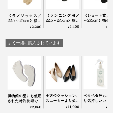
編み目が細かいので、肌へのフィット感がよく、素足の
《ランニング用／
《ショート丈／22
《ラメソックス／
22.5～27.5cm》指先
～27.5cm》指先
22.5～25cm》指先
感覚で気持ちよく履けます。
のサラサラが続く！
ラサラが続く！
のサラサラが続く！
2,400
2,
2,200
¥
¥
¥
「美濃和紙」の糸で
濃和紙」の糸で
「美濃和紙」の糸で
編んだソックス｜
だソックス
編んだソックス｜
AMIGAMI
AMIGAMI
AMIGAMI
よく一緒に購入されています
全方位クッション、
ベタベタ汗もさ
博物館の壁にも使用
スニーカーより柔ら
り気持ちいい！
された特許技術で、
写真は「カバーソックス」のベージュを着用中、スニーカーも相性バツグン
かな「コンフォート
顔も体も、スプ
吸湿＆脱臭しながら
11,000
2,
2,860
¥
¥
¥
パンプス」｜
して拭き取るだ
湿度60％をキープす