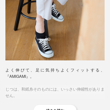
「美濃和紙」といえば、日本に現存する“最古の紙”であ
る、奈良・正倉院の戸籍用紙（702年）にも使われてい
よく伸びて、足に気持ちよくフィットする、
ることで有名です。
『AMIGAMI』。
1000年以上も存在しつづけられるほど、丈夫な「美濃
じつは、和紙糸そのものには、いっさい伸縮性がありま
和紙」ですが、『AMIGAMI』は、洗っても破れない、
せん。
水に強い和紙の糸で編んでいます。