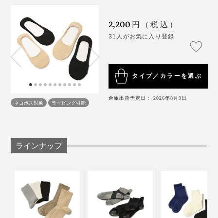
す。
ーソックスが一部見えますので、お見知りおきくださ
い。
2,200
円（税込）
例えば、和紙糸を少し湿らせて、糸の強度を高めること
31人がお気に入り登録
で、編み糸に負荷がかかるハイゲージ編み機でも、目の
細かい靴下を編めるように調整しているそう。
写真は、『AMIGAMI』シリーズの「
スニーカー用
」
タイプ／カラーを選ぶ
和食の店で、友人の家で、靴を脱いであがる瞬間も安心
です。
倉庫出荷予定日： 2026年8月9日
ネコポス対象
ラッピング可能
汗のベタつき・ムレ・ニオイが、いつもより気にならな
くなる『AMIGAMI』は、靴下の新定番だと思います。
ラインナップ