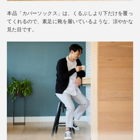
それでも、「地元の名産である美濃和紙を、ファッショ
本品「カバーソックス」は、くるぶしより下だけを覆っ
そもそも、和紙は、多孔質構造。目に見えないほど、微
ンの世界で広めたい」と、意気投合した、大福製紙（美
てくれるので、素足に靴を履いているような、涼やかな
細な穴が、無数にあいているので、吸水・放湿性が高い
濃市）と東洋繊維（関市）が協力して開発へ。
見た目です。
糸です。
『AMIGAMI』は、大福製紙が細くて頑丈な和紙糸を、
東洋繊維が靴下編み機を、それぞれ40年以上、研究して