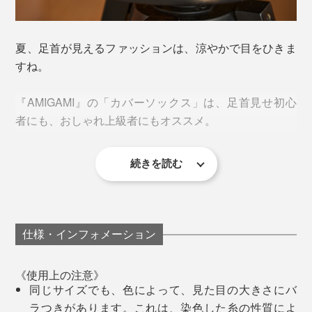
る検品を重ねて、仕上げています。
写真は「カバーソックス」のブラックを着用中。ローファーやデッキシューズに
夜、仕事から帰宅した後。ジムで、しっかり汗をかいた
もぴったり
後。靴を脱いでも、
夏、足首が見えるファッションは、涼やかで目をひきま
浅い「カバーソックス」が脱げにくいように、かかとの
すね。
「あれ、いつもより、足がサラッとしてる」
内側には、滑り止めつき。
『AMIGAMI』の「カバーソックス」は、足首見せ初心
「靴下のジメジメが気にならない」
者にも、おしゃれ上級者にもオススメ。
続きを読む
これほど履き心地がいいカバーソックスは、めずらしい
と思います。
一般的なカバーソックスで、ローファーなどの革靴を履
仕様・インフォメーション
編み目の細かい、上質感漂うつくりは、さすがメイド・
くと、足を覆う面積が少ないせいか、汗ムレで靴下がビ
イン・ジャパン。仕事に、遊びに、スポーツに、どんな
ッショリ。
《使用上の注意》
場にも合う、大人にふさわしい靴下です。
同じサイズでも、色によって、見た目の大きさにバ
でも『AMIGAMI』なら、和紙のチカラで、汗のベタベ
ラつきがあります。これは、染色した糸の性質によ