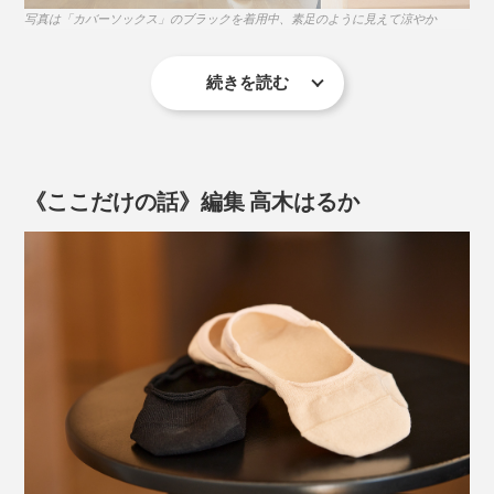
和紙糸の断面を見ると、こんな多孔質構造になっている／岐阜県産業技術総合セ
写真は「カバーソックス」のブラックを着用中、素足のように見えて涼やか
ンターで撮影した顕微鏡写真
きた成果の賜物です。
「美濃和紙」の糸を編んだ『AMIGAMI』は、指先や足
続きを読む
裏の汗をいっぱい吸って、どんどん逃がしてくれるか
それでいて、和紙糸が足の汗を吸っては、ドンドン乾か
ら、ムレも、ベタつきも、ずっと少なく感じるはず。
してくれるので、まさに、素足の感覚で歩けます。
《ここだけの話》編集 高木はるか
靴下編み機は、針が回転しながら、靴下を編んでいきま
すが、『AMIGAMI』は、一般的なコットン製靴下の2倍
もの回転数で、ゆっくり編みながら、職人の手と目によ