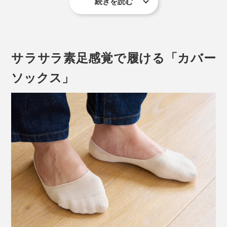
続きを読む
専用にすいた「美濃和紙」を、1.5mm幅の「スリット
だから、足の大きな動きにもフィットして、よく伸びる
（切れ端）」に裂いて、細く、細く、こより状に撚るこ
靴下を編むには、職人の経験と技術が頼り。
とで、丈夫な和紙糸のできあがり。
サラサラ素足感覚で履ける「カバー
ソックス」
伸びない和紙糸は、編み機の力が強いと、糸が切れて、
触れると、ひんやり心地いい感じ……まるで、麻のよう
編めなくなってしまうからです。
な、独特のシャリ感があります。