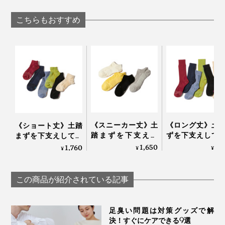
汗をいっぱいかいたら、もちろん、洗濯機洗いOK。ふ
Piccadilly
「ドライウォッ
る「シューズケア」
つうのコットン靴下と同じ感覚ではいてください。
ュ」
｜SHOES VITAMIN
こちらもおすすめ
YODELLOUTDOO
長時間履きっぱなしでも、足をずっと気持ちよく包んで
くれる『AMIGAMI』で、涼しい夏を。
《スニーカー丈》土
《ロング丈》土
《ショート丈》土踏
踏まずを下支えし
ずを下支えして
まずを下支えして、
て、足底筋をサポー
底筋をサポート
足底筋をサポートす
1,650
1,
1,760
¥
¥
¥
トする「疲れしらず
「疲れしらずの
る「疲れしらずのく
のくつした®」｜エ
した®」｜エコ
つした®」｜エコノ
コノレッグ
ッグ
レッグ
この商品が紹介されている記事
足臭い問題は対策グッズで解
決！すぐにケアできる9選