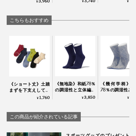
3,740
8,
3,960
¥
¥
¥
ロールオンタイプの
い「サラリ T
ッドタオル｜ー℃
「デオドラントロー
Salari
ション（男女兼
こちらもおすすめ
用）」｜Care of
Gerd
長時間走っても、シューズを履きっぱなしでも、足をず
っと気持ちよく包んでくれる『AMIGAMI』で、涼しい
夏を。
《無地染》和紙78％
《幾何学柄》和
《ショート丈》土踏
の調湿性と立体編み
78％の調湿性と
まずを下支えして、
のフィット感で、長
編みのフィット
足底筋をサポートす
3,850
3,
1,760
¥
¥
¥
時間でもサラッと快
で、長時間でも
る「疲れしらずのく
適な「足袋型ソック
ッと快適な「足
つした®」｜エコノ
ス」｜WASI WASI
ソックス」｜WA
レッグ
この商品が紹介されている記事
WASI
スポーツグッズのプレゼント