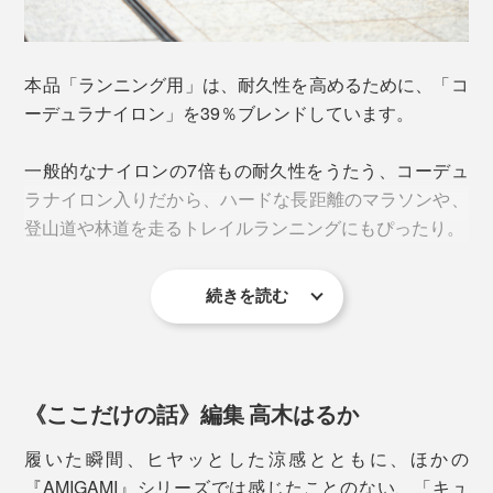
編めなくなってしまうからです。
触れると、ひんやり心地いい感じ……まるで、麻のよう
な、独特のシャリ感があります。
それでも、「地元の名産である美濃和紙を、ファッショ
本品「ランニング用」は、耐久性を高めるために、「コ
ンの世界で広めたい」と、意気投合した、大福製紙（美
そもそも、和紙は、多孔質構造。目に見えないほど、微
ーデュラナイロン」を39％ブレンドしています。
濃市）と東洋繊維（関市）が協力して開発へ。
細な穴が、無数にあいているので、吸水・放湿性が高い
糸です。
一般的なナイロンの7倍もの耐久性をうたう、コーデュ
ラナイロン入りだから、ハードな長距離のマラソンや、
登山道や林道を走るトレイルランニングにもぴったり。
続きを読む
《ここだけの話》編集 高木はるか
履いた瞬間、ヒヤッとした涼感とともに、ほかの
『AMIGAMI』シリーズでは感じたことのない、「キュ