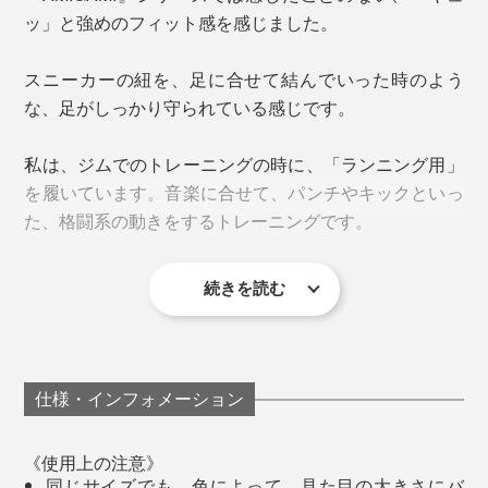
『AMIGAMI』は、大福製紙が細くて頑丈な和紙糸を、
ッ」と強めのフィット感を感じました。
東洋繊維が靴下編み機を、それぞれ40年以上、研究して
きた成果の賜物です。
和紙糸の断面を見ると、こんな多孔質構造になっている／岐阜県産業技術総合セ
スニーカーの紐を、足に合せて結んでいった時のよう
ンターで撮影した顕微鏡写真
な、足がしっかり守られている感じです。
「美濃和紙」の糸を編んだ『AMIGAMI』は、指先や足
裏の汗をいっぱい吸って、どんどん逃がしてくれるか
私は、ジムでのトレーニングの時に、「ランニング用」
ら、ムレも、ベタつきも、ずっと少なく感じるはず。
を履いています。音楽に合せて、パンチやキックといっ
さらに、足首を覆うことで、かかとの擦れをカバーして
た、格闘系の動きをするトレーニングです。
くれます。
夜、仕事から帰宅した後。ジムで、しっかり汗をかいた
後。靴を脱いでも、
続きを読む
たった45分なのですが、前や横へ、すばやくステップを
「あれ、いつもより、足がサラッとしてる」
踏んだり、ジャンプやダッシュといった激しい動きが多
い。
「靴下のジメジメが気にならない」
仕様・インフォメーション
靴下編み機は、針が回転しながら、靴下を編んでいきま
《使用上の注意》
すが、『AMIGAMI』は、一般的なコットン製靴下の2倍
同じサイズでも、色によって、見た目の大きさにバ