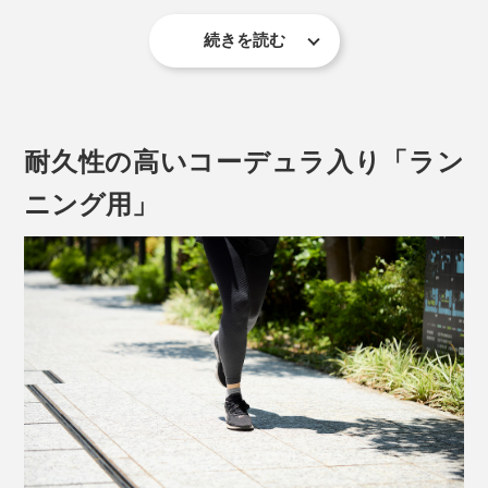
水に強い和紙の糸で編んでいます。
続きを読む
だから、足の大きな動きにもフィットして、よく伸びる
専用にすいた「美濃和紙」を、1.5mm幅の「スリット
靴下を編むには、職人の経験と技術が頼り。
（切れ端）」に裂いて、細く、細く、こより状に撚るこ
とで、丈夫な和紙糸のできあがり。
耐久性の高いコーデュラ入り「ラン
ニング用」
伸びない和紙糸は、編み機の力が強いと、糸が切れて、