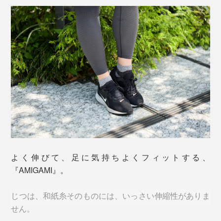
「美濃和紙」といえば、日本に現存する“最古の紙”であ
よく伸びて、足に気持ちよくフィットする、
る、奈良・正倉院の戸籍用紙（702年）にも使われてい
『AMIGAMI』。
ることで有名です。
じつは、和紙糸そのものには、いっさい伸縮性がありま
1000年以上も存在しつづけられるほど、丈夫な「美濃
せん。
和紙」ですが、『AMIGAMI』は、洗っても破れない、