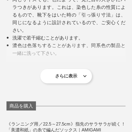
もの回転数で、ゆっくり編みながら、職人の手と目によ
ラつきがあります。これは、染色した糸の性質によ
る検品を重ねて、仕上げています。
るもので、靴下をはいた時の「引っ張り寸法」は、
同じになるように設計されているので、ご安心くだ
さい。
足の甲部分は、通気性アップのためのベンチレーション
洗濯で若干縮むことがあります。
メッシュに。足の甲以外は、ハイゲージ編み機で編むこ
濃色は色落ちすることがあります。同系色の製品と
とで、肌へのフィット感を高めています。
一緒に洗って下さい。
直射日光により、退色する場合があります。洗濯後
写真は『AMIGAMI』シリーズの「
ビジネス用・ヘリンボーン
」
過去には、「ランニング用」にカタチが似ている、メッ
は、口ゴム部を上にして陰干ししてください。
シュ編みの靴下を履いていたら、トレーニング中に、な
漂白剤・蛍光増白剤入り洗剤の使用、タンブラー乾
さらに表示
汗を吸っては、放湿しつづけてくれるから、素足でいる
んだか足の小指のあたりがジンジン痛みを感じる……。
燥は避けてください。
より、『AMIGAMI』をはいたほうが涼しく感じるでし
《商品仕様》
ょう。
終わった後に靴下を脱いだら、小指のつけ根の横が真っ
サイズ：メンズ／25～27.5cm、レディース／22.5～
赤に腫れていました。どうやら、靴下がズレて、擦れて
商品を購入
25cm
しかも、消臭性も◎。和紙糸の微細な穴が、ニオイの元
編み目の細かい、上質感漂うつくりは、さすがメイド・
しまったようです。
素材：和紙39%・ナイロン39%・綿17%・ポリウレ
を吸着して、消臭力を発揮してくれます。
イン・ジャパン。仕事に、遊びに、スポーツに、どんな
タン5%
《ランニング用／22.5～27.5cm》指先のサラサラが続く！
場にも合う、大人にふさわしい靴下です。
でも、この「ランニング用」は、トレーニング後まで、
「美濃和紙」の糸で編んだソックス｜AMIGAMI
製造国：日本