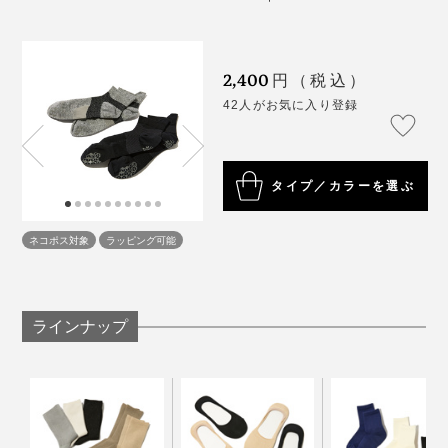
しっかりフィット。
和紙糸が、足の汗を吸っては、ドンドン乾かしてくれる
2,400
円（税込）
ので、走りやすい！
42人がお気に入り登録
汗で濡れたままのソックスは、靴や皮膚との摩擦が強く
なって、ズレやマメの原因になりやすいので、吸水・放
湿性が高い『AMIGAMI』は、ランニングやスポーツに
タイプ／カラーを選ぶ
うってつけです。
ネコポス対象
ラッピング可能
足裏には、すべり止めつき。シューズ内で、しっかりグ
リップできる設計です。
写真は、『AMIGAMI』シリーズの「スニーカー用」
ラインナップ
和食の店で、友人の家で、靴を脱いであがる瞬間も安心
です。