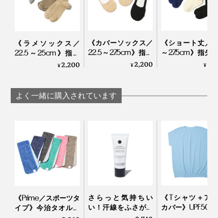
汗のベタつき・ムレ・ニオイが、いつもより気にならな
足指のまわりはもちろん、動きが大きいかかとや足首
くなる『AMIGAMI』は、靴下の新定番だと思います。
も、まずズレません。足全体をキュッと支えてくれてい
る感覚だから、足の動きも軽く、スムーズに感じます。
激しく動くスポーツ全般におすすめです。
《カバーソックス／
《ショート丈／22
《ラメソックス／
22.5～27.5cm》指先
～27.5cm》指先
22.5～25cm》指先
のサラサラが続く！
ラサラが続く！
のサラサラが続く！
2,200
2,
2,200
¥
¥
¥
「美濃和紙」の糸で
濃和紙」の糸で
「美濃和紙」の糸で
編んだソックス｜
だソックス
編んだソックス｜
AMIGAMI
AMIGAMI
AMIGAMI
汗をいっぱいかいたら、もちろん、洗濯機洗いOK。ふ
よく一緒に購入されています
つうのコットン靴下と同じ感覚ではいてください。
さらっと気持ちい
《Tシャツ＋ア
《Prime／スポーツタ
い！汗線をふさがず
カバー》UPF50+
イプ》今治タオルと
細菌の繁殖を抑える
い目なしで動き
冷感生地のハイブリ