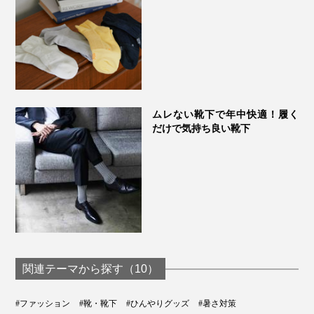
ムレない靴下で年中快適！履く
だけで気持ち良い靴下
関連テーマから探す（10）
#ファッション
#靴・靴下
#ひんやりグッズ
#暑さ対策