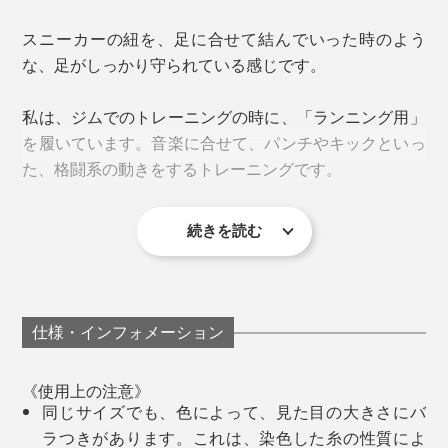
きた成果の賜物です。
和紙糸の断面を見ると、こんな多孔質構造になっている／岐阜県産業技術総合セ
スニーカーの紐を、足に合せて結んでいった時のよう
ンターで撮影した顕微鏡写真
な、足がしっかり守られている感じです。
「美濃和紙」の糸を編んだ『AMIGAMI』は、指先や足
裏の汗をいっぱい吸って、どんどん逃がしてくれるか
私は、ジムでのトレーニングの時に、「ランニング用」
ら、ムレも、ベタつきも、ずっと少なく感じるはず。
を履いています。音楽に合せて、パンチやキックといっ
さらに、足首を覆うことで、かかとの擦れをカバーして
た、格闘系の動きをするトレーニングです。
くれます。
夜、仕事から帰宅した後。ジムで、しっかり汗をかいた
後。靴を脱いでも、
続きを読む
たった45分なのですが、前や横へ、すばやくステップを
「あれ、いつもより、足がサラッとしてる」
踏んだり、ジャンプやダッシュといった激しい動きが多
い。
「靴下のジメジメが気にならない」
仕様・インフォメーション
靴下編み機は、針が回転しながら、靴下を編んでいきま
《使用上の注意》
すが、『AMIGAMI』は、一般的なコットン製靴下の2倍
同じサイズでも、色によって、見た目の大きさにバ
もの回転数で、ゆっくり編みながら、職人の手と目によ
ラつきがあります。これは、染色した糸の性質によ