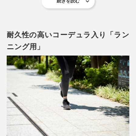
続きを読む
だから、足の大きな動きにもフィットして、よく伸びる
専用にすいた「美濃和紙」を、1.5mm幅の「スリット
靴下を編むには、職人の経験と技術が頼り。
（切れ端）」に裂いて、細く、細く、こより状に撚るこ
とで、丈夫な和紙糸のできあがり。
耐久性の高いコーデュラ入り「ラン
ニング用」
伸びない和紙糸は、編み機の力が強いと、糸が切れて、
編めなくなってしまうからです。
触れると、ひんやり心地いい感じ……まるで、麻のよう