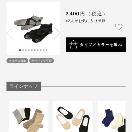
和紙糸が、足の汗を吸っては、ドンドン乾かしてくれる
2,400
円（税込）
ので、走りやすい！
42人がお気に入り登録
汗で濡れたままのソックスは、靴や皮膚との摩擦が強く
なって、ズレやマメの原因になりやすいので、吸水・放
湿性が高い『AMIGAMI』は、ランニングやスポーツに
タイプ／カラーを選ぶ
うってつけです。
ネコポス対象
ラッピング可能
足裏には、すべり止めつき。シューズ内で、しっかりグ
リップできる設計です。
写真は、『AMIGAMI』シリーズの「スニーカー用」
ラインナップ
和食の店で、友人の家で、靴を脱いであがる瞬間も安心
です。
汗のベタつき・ムレ・ニオイが、いつもより気にならな
足指のまわりはもちろん、動きが大きいかかとや足首
くなる『AMIGAMI』は、靴下の新定番だと思います。