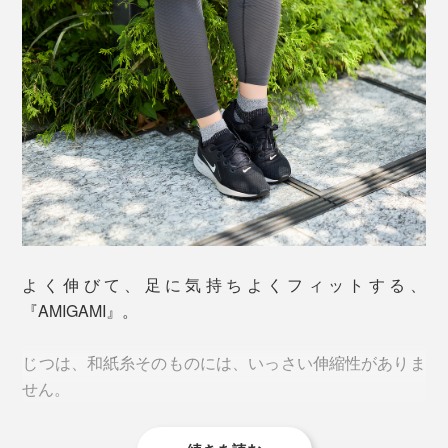
「美濃和紙」といえば、日本に現存する“最古の紙”であ
よく伸びて、足に気持ちよくフィットする、
る、奈良・正倉院の戸籍用紙（702年）にも使われてい
『AMIGAMI』。
ることで有名です。
じつは、和紙糸そのものには、いっさい伸縮性がありま
1000年以上も存在しつづけられるほど、丈夫な「美濃
せん。
和紙」ですが、『AMIGAMI』は、洗っても破れない、
水に強い和紙の糸で編んでいます。