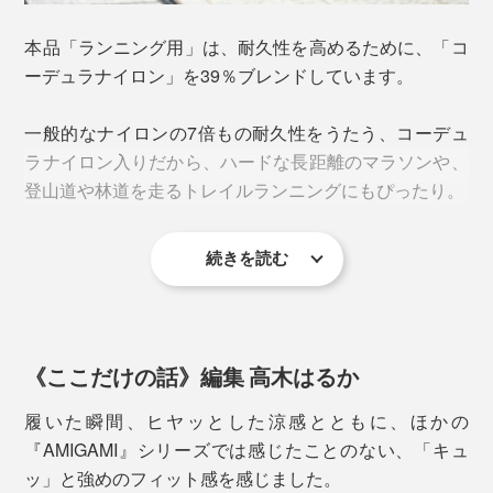
な、独特のシャリ感があります。
それでも、「地元の名産である美濃和紙を、ファッショ
本品「ランニング用」は、耐久性を高めるために、「コ
ンの世界で広めたい」と、意気投合した、大福製紙（美
そもそも、和紙は、多孔質構造。目に見えないほど、微
ーデュラナイロン」を39％ブレンドしています。
濃市）と東洋繊維（関市）が協力して開発へ。
細な穴が、無数にあいているので、吸水・放湿性が高い
糸です。
一般的なナイロンの7倍もの耐久性をうたう、コーデュ
ラナイロン入りだから、ハードな長距離のマラソンや、
登山道や林道を走るトレイルランニングにもぴったり。
続きを読む
《ここだけの話》編集 高木はるか
履いた瞬間、ヒヤッとした涼感とともに、ほかの
『AMIGAMI』シリーズでは感じたことのない、「キュ
『AMIGAMI』は、大福製紙が細くて頑丈な和紙糸を、
ッ」と強めのフィット感を感じました。
東洋繊維が靴下編み機を、それぞれ40年以上、研究して