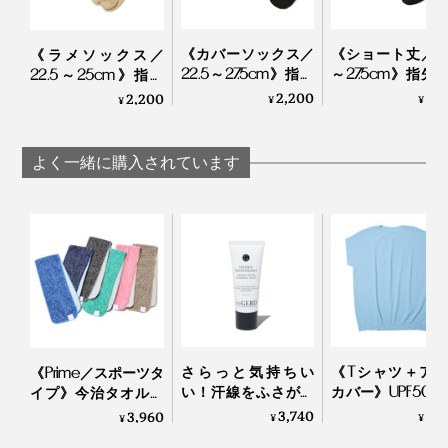
も、まずズレません。足全体をキュッと支えてくれてい
る感覚だから、足の動きも軽く、スムーズに感じます。
激しく動くスポーツ全般におすすめです。
《カバーソックス／
《ショート丈／22
《ラメソックス／
22.5～27.5cm》指先
～27.5cm》指先
22.5～25cm》指先
のサラサラが続く！
ラサラが続く！
のサラサラが続く！
2,200
2,
2,200
¥
¥
¥
「美濃和紙」の糸で
濃和紙」の糸で
「美濃和紙」の糸で
編んだソックス｜
だソックス
編んだソックス｜
AMIGAMI
AMIGAMI
AMIGAMI
汗をいっぱいかいたら、もちろん、洗濯機洗いOK。ふ
よく一緒に購入されています
つうのコットン靴下と同じ感覚ではいてください。
さらっと気持ちい
《Tシャツ＋ア
《Prime／スポーツタ
い！汗線をふさがず
カバー》UPF50+
イプ》今治タオルと
細菌の繁殖を抑える
い目なしで動き
冷感生地のハイブリ
3,740
8,
3,960
¥
¥
¥
ロールオンタイプの
い「サラリ T
ッドタオル｜ー℃