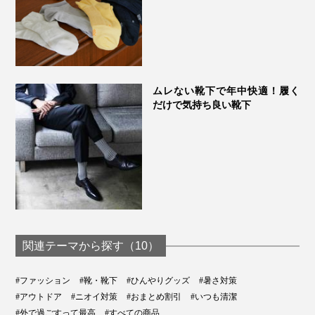
ムレない靴下で年中快適！履く
だけで気持ち良い靴下
関連テーマから探す（10）
#ファッション
#靴・靴下
#ひんやりグッズ
#暑さ対策
#アウトドア
#ニオイ対策
#おまとめ割引
#いつも清潔
#外で過ごすって最高
#すべての商品