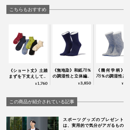
「デオドラントロー
Salari
ション（男女兼
こちらもおすすめ
用）」｜Care of
Gerd
長時間走っても、シューズを履きっぱなしでも、足をず
っと気持ちよく包んでくれる『AMIGAMI』で、涼しい
夏を。
《無地染》和紙78％
《幾何学柄》和
《ショート丈》土踏
の調湿性と立体編み
78％の調湿性と
まずを下支えして、
のフィット感で、長
編みのフィット
足底筋をサポートす
3,850
3,
1,760
¥
¥
¥
時間でもサラッと快
で、長時間でも
る「疲れしらずのく
適な「足袋型ソック
ッと快適な「足
つした®」｜エコノ
ス」｜WASI WASI
ソックス」｜WA
レッグ
この商品が紹介されている記事
WASI
スポーツグッズのプレゼント
は、実用的で気分がアガるもの