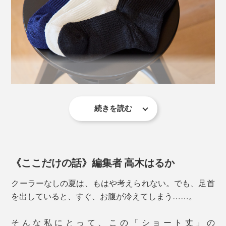
和紙糸の断面を見ると、こんな多孔質構造になっている／岐阜県産業技術総合セ
ンターで撮影した顕微鏡写真
続きを読む
『AMIGAMI』は、大福製紙が細くて頑丈な和紙糸を、
「美濃和紙」の糸を編んだ『AMIGAMI』は、指先や足
足首をすっぽり覆ってくれるから、アウトドア、ジム、
東洋繊維が靴下編み機を、それぞれ40年以上、研究して
裏の汗をいっぱい吸って、どんどん逃がしてくれるか
ゴルフといった運動やレジャーはもちろん、冷える電車
きた成果の賜物です。
ら、ムレも、ベタつきも、ずっと少なく感じるはず。
やオフィスへの通勤用にもぴったりです。
《ここだけの話》編集者 高木はるか
夜、仕事から帰宅した後。ジムで、しっかり汗をかいた
クーラーなしの夏は、もはや考えられない。でも、足首
後。靴を脱いでも、
を出していると、すぐ、お腹が冷えてしまう……。
「あれ、いつもより、足がサラッとしてる」
そんな私にとって、この「ショート丈」の