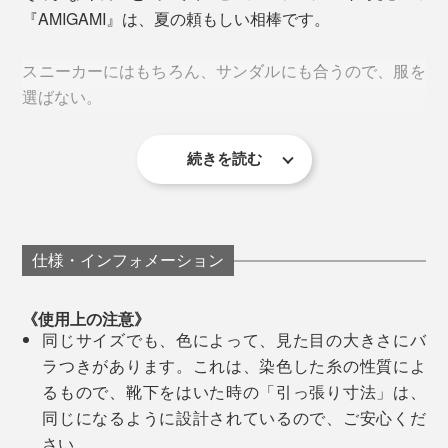
『AMIGAMI』は、夏の頼もしい相棒です。
「靴下のジメジメが気にならない」
スニーカーにはもちろん、サンダルにも合うので、服を
選ばない。
続きを読む
靴下編み機は、針が回転しながら、靴下を編んでいきま
すが、『AMIGAMI』は、一般的なコットン製靴下の2倍
足が着地するたびに、フワッとやわらかい心地。
もの回転数で、ゆっくり編みながら、職人の手と目によ
仕様・インフォメーション
る検品を重ねて、仕上げています。
つま先とかかと部分は、ふんわりしたパイル編みと、平
たい天竺編みを、交互に編み分けることで、ちょうどい
《使用上の注意》
同じサイズでも、色によって、見た目の大きさにバ
いクッション感をつくっています。
ラつきがあります。これは、染色した糸の性質によ
るもので、靴下をはいた時の「引っ張り寸法」は、
写真は、ネイビー
同じになるように設計されているので、ご安心くだ
さい。