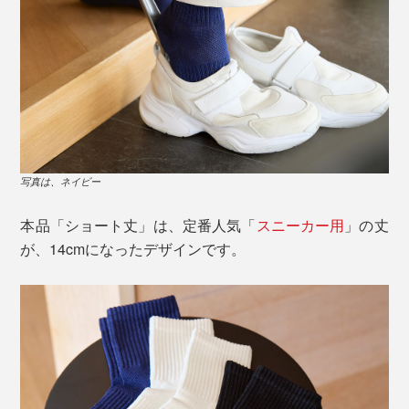
触れると、ひんやり心地いい感じ……まるで、麻のよう
伸びない和紙糸は、編み機の力が強いと、糸が切れて、
な、独特のシャリ感があります。
編めなくなってしまうからです。
写真は、ネイビー
そもそも、和紙は、多孔質構造。目に見えないほど、微
それでも、「地元の名産である美濃和紙を、ファッショ
本品「ショート丈」は、定番人気「
スニーカー用
」の丈
細な穴が、無数にあいているので、吸水・放湿性が高い
ンの世界で広めたい」と、意気投合した、大福製紙（美
が、14cmになったデザインです。
糸です。
濃市）と東洋繊維（関市）が協力して開発へ。