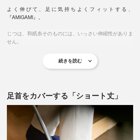
る、奈良・正倉院の戸籍用紙（702年）にも使われてい
よく伸びて、足に気持ちよくフィットする、
ることで有名です。
『AMIGAMI』。
1000年以上も存在しつづけられるほど、丈夫な「美濃
じつは、和紙糸そのものには、いっさい伸縮性がありま
和紙」ですが、『AMIGAMI』は、洗っても破れない、
せん。
水に強い和紙の糸で編んでいます。
続きを読む
専用にすいた「美濃和紙」を、1.5mm幅の「スリット
（切れ端）」に裂いて、細く、細く、こより状に撚るこ
だから、足の大きな動きにもフィットして、よく伸びる
とで、丈夫な和紙糸のできあがり。
靴下を編むには、職人の経験と技術が頼り。
足首をカバーする「ショート丈」