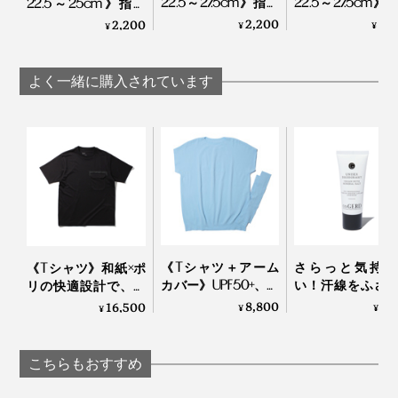
22.5～27.5cm》指先
22.5～27.5cm》
22.5～25cm》指先
のサラサラが続く！
のサラサラが続
のサラサラが続く！
2,200
2,
2,200
¥
¥
¥
「美濃和紙」の糸で
「美濃和紙」の
「美濃和紙」の糸で
編んだソックス｜
編んだソックス
編んだソックス｜
AMIGAMI
AMIGAMI
AMIGAMI
よく一緒に購入されています
《Tシャツ＋アーム
さらっと気持ち
《Tシャツ》和紙×ポ
カバー》UPF50+、縫
い！汗線をふさ
長時間歩いても、階段を上り下りしても、足をずっと気
リの快適設計で、湿
い目なしで動きやす
細菌の繁殖を抑
気を吸って逃す、
8,800
3,
16,500
¥
¥
持ちよく包んでくれる『AMIGAMI』で、涼しい夏を。
¥
い「サラリ T」｜
ロールオンタイ
「和紙糸ラバープリ
Salari
「デオドラント
ントクルーネックT
ション（男女
シャツ」｜K-3B
こちらもおすすめ
用）」｜Care 
Gerd