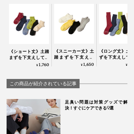
《スニーカー丈》土
《ロング丈》土
《ショート丈》土踏
踏まずを下支えし
ずを下支えして
まずを下支えして、
て、足底筋をサポー
底筋をサポート
足底筋をサポートす
1,650
1,
1,760
¥
¥
¥
トする「疲れしらず
「疲れしらずの
る「疲れしらずのく
のくつした®」｜エ
した®」｜エコ
つした®」｜エコノ
コノレッグ
ッグ
レッグ
この商品が紹介されている記事
足臭い問題は対策グッズで解
決！すぐにケアできる9選