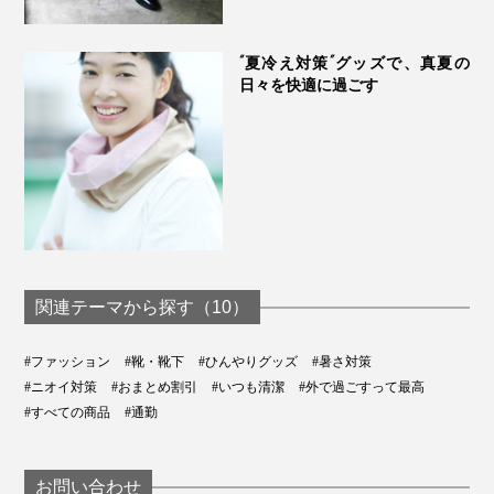
“夏冷え対策”グッズで、真夏の
日々を快適に過ごす
関連テーマから探す（10）
#ファッション
#靴・靴下
#ひんやりグッズ
#暑さ対策
#ニオイ対策
#おまとめ割引
#いつも清潔
#外で過ごすって最高
#すべての商品
#通勤
お問い合わせ