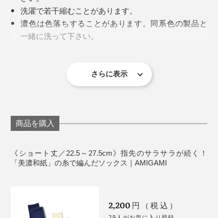
汗を吸っては、放湿しつづけてくれるから、素足でいる
洗濯で若干縮むことがあります。
より、『AMIGAMI』をはいたほうが涼しく感じるでし
濃色は色落ちすることがあります。同系色の製品と
ょう。
一緒に洗って下さい。
直射日光により、退色する場合があります。洗濯後
しかも、消臭性も◎。和紙糸の微細な穴が、ニオイの元
炎天下を歩き回った後も、足はサラサラのまま。オフィ
は、口ゴム部を上にして陰干ししてください。
を吸着して、消臭力を発揮してくれます。
スで靴を脱いでも、汗ムレやニオイが気になりません。
漂白剤・蛍光増白剤入り洗剤の使用、タンブラー乾
さらに表示
編み目の細かい、上質感漂うつくりは、さすがメイド・
燥は避けてください。
クーラーの効いた部屋だと、汗をかいた靴下から冷える
イン・ジャパン。仕事に、遊びに、スポーツに、どんな
《商品仕様》
こともありますが、『AMIGAMI』なら大丈夫。足がず
場にも合う、大人にふさわしい靴下です。
サイズ：メンズ／25～27.5cm、レディース／22.5～
っと快適です。
商品を購入
25cm
足の甲から足首にかけての大部分は、メッシュ編みにす
素材：和紙60%・綿26%・ポリエステル12%・ポリ
ることで、足のムレを逃がしやすく。
ウレタン2%
《ショート丈／22.5～27.5cm》指先のサラサラが続く！
「美濃和紙」の糸で編んだソックス｜AMIGAMI
原産国：日本
履き口まわりと、甲の真ん中から足裏へ、一周している
サポート編みは、シューズ内で靴下をズレにくくしてく
れます。
2,200
円（税込）
29人がお気に入り登録