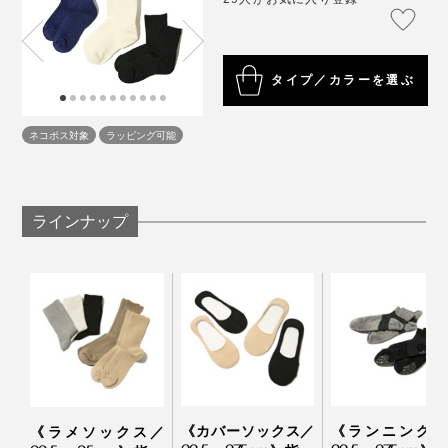
写真は、ブラック
和食の店で、友人の家で、靴を脱いであがる瞬間も安心
です。
タイプ／カラーを選ぶ
汗のベタつき・ムレ・ニオイが、いつもより気にならな
ネコポス対象
ラッピング可能
くなる『AMIGAMI』は、靴下の新定番だと思います。
ラインナップ
汗をいっぱいかいたら、もちろん、洗濯機洗いOK。ふ
つうのコットン靴下と同じ感覚ではいてください。
《カバーソックス／
《ランニング用
《ラメソックス／