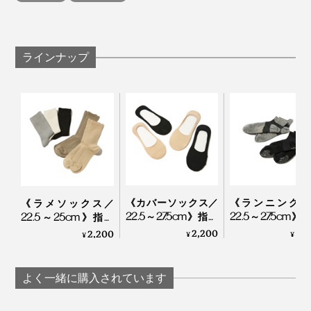
じないのに、ズリ落ちてこない。細かい編み目に品があ
って、見た目もいいし、はき心地もいいから、無意識に
こればかりはいてしまう」
ラインナップ
一度はいたら、手放したくなくなる『AMIGAMI』のは
写真は、左からブラック×ホワイト、ホワイト×ベージュ
き心地、あなたも体感してください。
《カバーソックス／
《ランニング用
《ラメソックス／
22.5～27.5cm》指先
22.5～27.5cm》
22.5～25cm》指先
のサラサラが続く！
のサラサラが続
のサラサラが続く！
2,200
2,
2,200
¥
¥
¥
「美濃和紙」の糸で
「美濃和紙」の
「美濃和紙」の糸で
編んだソックス｜
編んだソックス
編んだソックス｜
AMIGAMI
AMIGAMI
AMIGAMI
よく一緒に購入されています