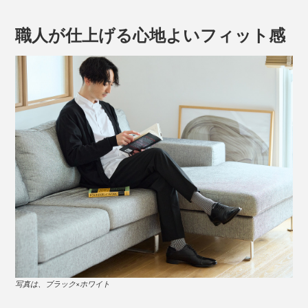
ブラック×ホワイト、ネイビー×ホワイト、ブラック×ベ
ージュ、ホワイト×ベージュの4色。
職人が仕上げる心地よいフィット感
写真は、左からブラック×ホワイト、ホワイト×ベージュ、ネイビー×ホワイト、ブ
ラック×ベージュ
「美濃和紙」といえば、日本に現存する“最古の紙”であ
写真は、ブラック×ホワイト
る、奈良・正倉院の戸籍用紙（702年）にも使われてい