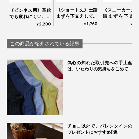
《ショート丈》土踏
《スニーカー丈
《ビジネス用》革靴
まずを下支えして、
踏まずを下支え
でも疲れにくい、ず
足底筋をサポートす
て、足底筋をサ
り落ちにくい「スー
1,760
1,
2,200
¥
¥
¥
る「疲れしらずのく
トする「疲れし
パーデキる男の靴
つした®」｜エコノ
のくつした®」
下」｜エコノレッグ
レッグ
コノレッグ
この商品が紹介されている記事
気心の知れた取引先への手土産
は、いたわりの気持ちをこめて
チョコ以外で、バレンタインの
プレゼントにおすすめ11選