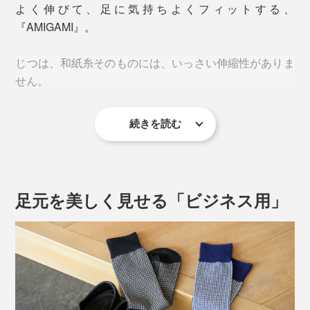
よく伸びて、足に気持ちよくフィットする、
ることで有名です。
『AMIGAMI』。
1000年以上も存在しつづけられるほど、丈夫な「美濃
じつは、和紙糸そのものには、いっさい伸縮性がありま
和紙」ですが、『AMIGAMI』は、洗っても破れない、
せん。
水に強い和紙の糸で編んでいます。
専用にすいた「美濃和紙」を、1.5mm幅の「スリット
続きを読む
（切れ端）」に裂いて、細く、細く、こより状に撚るこ
だから、足の大きな動きにもフィットして、よく伸びる
とで、丈夫な和紙糸のできあがり。
靴下を編むには、職人の経験と技術が頼り。
足元を美しく見せる「ビジネス用」