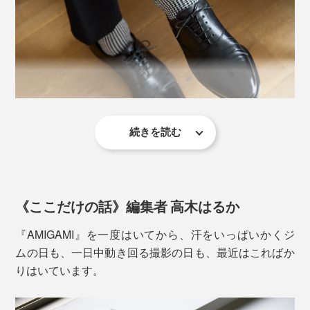
和紙糸の断面を見ると、こんな多孔質構造になっている／岐阜県産業技術総合セ
写真は、左からホワイト×ベージュと、ブラック×ベージュ
ンターで撮影した顕微鏡写真
続きを読む
写真は、ブラック×ホワイト
『AMIGAMI』は、大福製紙が細くて頑丈な和紙糸を、
「美濃和紙」の糸を編んだ『AMIGAMI』は、指先や足
東洋繊維が靴下編み機を、それぞれ40年以上、研究して
裏の汗をいっぱい吸って、どんどん逃がしてくれるか
足を入れると、よく伸びるのに、階段を上ったりハード
きた成果の賜物です。
ら、ムレも、ベタつきも、ずっと少なく感じるはず。
に動いても、ズリ落ちてこない、絶妙なフィット感。
《ここだけの話》編集者 高木はるか
夜、仕事から帰宅した後。ジムで、しっかり汗をかいた
リブ編みに浮き編みを合せたジャカード編みで、千鳥格
『AMIGAMI』を一度はいてから、汗をいっぱいかくジ
後。靴を脱いでも、
子の柄をつくっています。
ムの日も、一日中動き回る撮影の日も、最近はこればか
りはいています。
「あれ、いつもより、足がサラッとしてる」