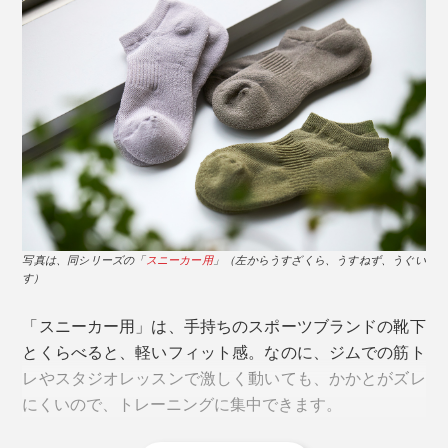
「靴下のジメジメが気にならない」
靴下編み機は、針が回転しながら、靴下を編んでいきま
すが、『AMIGAMI』は、一般的なコットン製靴下の2倍
もの回転数で、ゆっくり編みながら、職人の手と目によ
写真は、左からネイビー×ホワイトと、ブラック×ホワイト
る検品を重ねて、仕上げています。
写真は、同シリーズの「
スニーカー用
」（左からうすざくら、うすねず、うぐい
自然な光沢感がある、編み目の細かい「ビジネス用」
す）
は、伸びない和紙糸で編むには、職人の経験と技術が、
いっそう必要です。
「スニーカー用」は、手持ちのスポーツブランドの靴下
とくらべると、軽いフィット感。なのに、ジムでの筋ト
写真は、ブラック×ホワイト
例えば、和紙糸を少し湿らせて、糸の強度を高めること
レやスタジオレッスンで激しく動いても、かかとがズレ
で、編み糸に負荷がかかるハイゲージ編み機でも、目の
にくいので、トレーニングに集中できます。
汗を吸っては、放湿しつづけてくれるから、素足でいる
細かい靴下を編めるように調整しているそう。
より、『AMIGAMI』をはいたほうが涼しく感じるでし