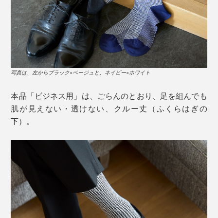
触れると、ひんやり心地いい感じ……まるで、麻のよう
伸びない和紙糸は、編み機の力が強いと、糸が切れて、
な、独特のシャリ感があります。
写真は、左からブラック×ベージュと、ネイビー×ホワイト
編めなくなってしまうからです。
本品「ビジネス用」は、ごらんのとおり、足を組んでも
そもそも、和紙は、多孔質構造。目に見えないほど、微
それでも、「地元の名産である美濃和紙を、ファッショ
肌が見えない・透けない、クルー丈（ふくらはぎの
細な穴が、無数にあいているので、吸水・放湿性が高い
ンの世界で広めたい」と、意気投合した、大福製紙（美
下）。
糸です。
濃市）と東洋繊維（関市）が協力して開発へ。