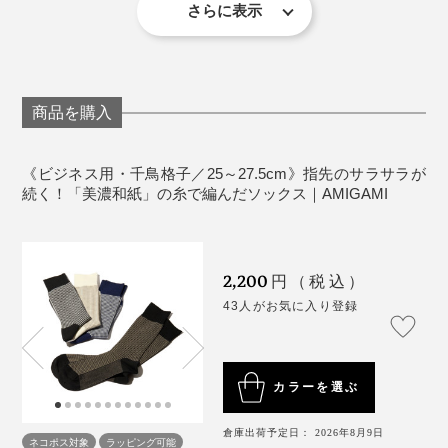
漂白剤・蛍光増白剤入り洗剤の使用、タンブラー乾
さらに表示
燥は避けてください。
和食の店で、友人の家で、靴を脱いであがる瞬間も安心
写真は、ホワイト×ベージュ
です。
《商品仕様》
サイズ：メンズ／25～27.5cm
汗をいっぱいかいたら、もちろん、洗濯機洗いOK。ふ
商品を購入
汗のベタつき・ムレ・ニオイが、いつもより気にならな
素材：和紙55%・綿23%・ポリエステル20%・ポリ
つうのコットン靴下と同じ感覚ではいてください。
写真は、同シリーズの「
スニーカー用
」（ネイビー）
くなる『AMIGAMI』は、靴下の新定番だと思います。
ウレタン2%
原産国：日本
《ビジネス用・千鳥格子／25～27.5cm》指先のサラサラが
長時間歩いても、階段を上り下りしても、足をずっと気
『AMIGAMI』をはいたまま、ロッカールームへ歩いて
続く！「美濃和紙」の糸で編んだソックス｜AMIGAMI
持ちよく包んでくれる『AMIGAMI』で、涼しい夏を。
も、足がサラッとしているから、床に濡れた足跡がつか
なくなりました（笑）足裏のフカフカしたクッション感
も気持ちいい。
2,200
円（税込）
43人がお気に入り登録
「ビジネス用」をはいているMONOCOの男性スタッフ
も、「夕方まで、革靴を履きっぱなしでも、靴の中のム
レが少ない」と実感したそうです。
カラーを選ぶ
「足を入れる時も、よく伸びて、はき口に締め付けを感
倉庫出荷予定日： 2026年8月9日
ネコポス対象
ラッピング可能