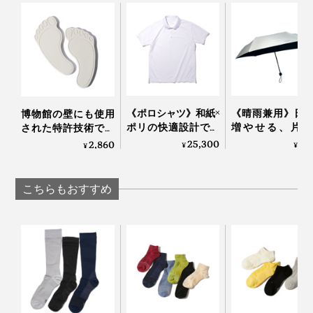
《ポロシャツ》和紙×
《晴雨兼用》日
博物館の壁にも使用
ポリの快適設計で、
増やせる、片側
された特許技術で、
湿気を吸って逃す、
19cmの変形
吸湿＆脱臭しながら
25,300
7,
2,860
¥
¥
¥
「和紙糸メディアポ
KAGE+
湿度60％をキープす
ロシャツ」｜K-3B
る「シューズケア」
｜SHOES VITAMIN
こちらもおすすめ