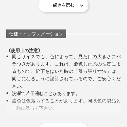
ょう。
続きを読む
美しい編み目と柄の「ビジネス用」が、足元をスマート
に見せてくれます。
2時間のジムのあと、今までより、靴下のゴムの跡がつ
しかも、消臭性も◎。和紙糸の微細な穴が、ニオイの元
きにくく感じるし、なんといっても、靴を脱いだ後、び
を吸着して、消臭力を発揮してくれます。
っくりするくらい、足のジメジメが少ない！いやな足ム
仕様・インフォメーション
レのニオイもほとんど感じません。
編み目の細かい、上質感漂うつくりは、さすがメイド・
イン・ジャパン。仕事に、遊びに、スポーツに、どんな
《使用上の注意》
同じサイズでも、色によって、見た目の大きさにバ
場にも合う、大人にふさわしい靴下です。
ラつきがあります。これは、染色した糸の性質によ
るもので、靴下をはいた時の「引っ張り寸法」は、
同じになるように設計されているので、ご安心くだ
さい。
洗濯で若干縮むことがあります。
濃色は色落ちすることがあります。同系色の製品と
一緒に洗って下さい。
直射日光により、退色する場合があります。洗濯後
は、口ゴム部を上にして陰干ししてください。
写真は、ブラック×ベージュ