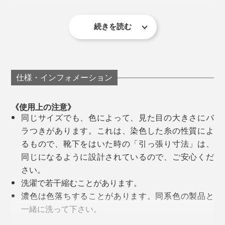
続きを読む
2時間のジムのあと、今までより、靴下のゴムの跡がつ
きにくく感じるし、なんといっても、靴を脱いだ後、び
っくりするくらい、足のジメジメが少ない！いやな足ム
編み目の細かい、上質感漂うつくりは、さすがメイド・
仕様・インフォメーション
レのニオイもほとんど感じません。
イン・ジャパン。仕事に、遊びに、スポーツに、どんな
場にも合う、大人にふさわしい靴下です。
《使用上の注意》
同じサイズでも、色によって、見た目の大きさにバ
ラつきがあります。これは、染色した糸の性質によ
るもので、靴下をはいた時の「引っ張り寸法」は、
同じになるように設計されているので、ご安心くだ
写真は、左からネイビー×ホワイトと、ブラック×ホワイト
さい。
写真は、ブラック×ホワイト
とくにヘリンボーンの柄は、2色の和紙糸を、二つの糸
洗濯で若干縮むことがあります。
和食の店で、友人の家で、靴を脱いであがる瞬間も安心
道をつくって、より複雑に編んでいきますが、和紙糸を
濃色は色落ちすることがあります。同系色の製品と
です。
使って専用の編み機を回せる職人は、日本にもほとんど
一緒に洗って下さい。
いないそう。
直射日光により、退色する場合があります。洗濯後