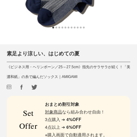
素足より涼しい、はじめての夏
《ビジネス用・ヘリンボーン／25～27.5cm》指先のサラサラが続く！「美
濃和紙」の糸で編んだソックス｜AMIGAMI
おまとめ割引対象
Set
対象商品
なら組み合わせ自由！
3点購入 ➔
4%OFF
Offer
4点以上 ➔
6%OFF
※購入画面で自動適用されます。