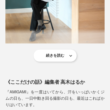
和紙糸の断面を見ると、こんな多孔質構造になっている／岐阜県産業技術総合セ
ンターで撮影した顕微鏡写真
「美濃和紙」の糸を編んだ『AMIGAMI』は、指先や足
写真は、上からブラック×ホワイトと、ネイビー×ホワイト
裏の汗をいっぱい吸って、どんどん逃がしてくれるか
ら、ムレも、ベタつきも、ずっと少なく感じるはず。
『AMIGAMI』は、大福製紙が細くて頑丈な和紙糸を、
続きを読む
写真は、ブラック×ベージュ
東洋繊維が靴下編み機を、それぞれ40年以上、研究して
夜、仕事から帰宅した後。ジムで、しっかり汗をかいた
きた成果の賜物です。
後。靴を脱いでも、
足を入れると、よく伸びるのに、階段を上ったりハード
に動いても、ズリ落ちてこない、絶妙なフィット感。
《ここだけの話》編集者 高木はるか
「あれ、いつもより、足がサラッとしてる」
リブ編みに浮き編みを合せたジャカード編みで、ヘリン
『AMIGAMI』を一度はいてから、汗をいっぱいかくジ
「靴下のジメジメが気にならない」
ボーンの柄をつくっています。
ムの日も、一日中動き回る撮影の日も、最近はこればか
りはいています。