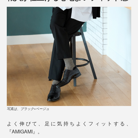
左から、新色のホワイト×ベージュと、ブラック×ベージュ
「美濃和紙」といえば、日本に現存する“最古の紙”であ
写真は、ブラック×ベージュ
る、奈良・正倉院の戸籍用紙（702年）にも使われてい
ることで有名です。
よく伸びて、足に気持ちよくフィットする、
『AMIGAMI』。