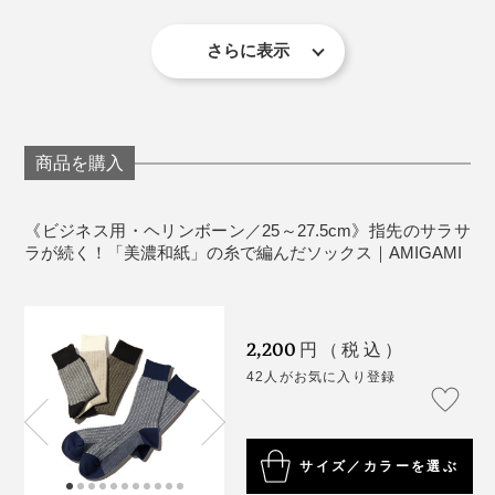
汗のベタつき・ムレ・ニオイが、いつもより気にならな
は、口ゴム部を上にして陰干ししてください。
くなる『AMIGAMI』は、靴下の新定番だと思います。
美しい編み目と柄が、足元をスマートに見せてくれま
漂白剤・蛍光増白剤入り洗剤の使用、タンブラー乾
さらに表示
す。
燥は避けてください。
《商品仕様》
サイズ：メンズ／25～27.5cm
商品を購入
素材：和紙55%・綿23%・ポリエステル20%・ポリ
写真は、同シリーズの「
スニーカー用
」（ネイビー）
ウレタン2%
原産国：日本
《ビジネス用・ヘリンボーン／25～27.5cm》指先のサラサ
『AMIGAMI』をはいたまま、ロッカールームへ歩いて
ラが続く！「美濃和紙」の糸で編んだソックス｜AMIGAMI
も、足がサラッとしているから、床に濡れた足跡がつか
なくなりました（笑）足裏のフカフカしたクッション感
も気持ちいい。
2,200
円（税込）
42人がお気に入り登録
「ビジネス用」をはいているMONOCOの男性スタッフ
も、「夕方まで、革靴を履きっぱなしでも、靴の中のム
写真は、ブラック×ホワイト
レが少ない」と実感したそうです。
サイズ／カラーを選ぶ
汗をいっぱいかいたら、もちろん、洗濯機洗いOK。ふ