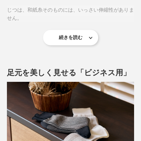
1000年以上も存在しつづけられるほど、丈夫な「美濃
和紙」ですが、『AMIGAMI』は、洗っても破れない、
じつは、和紙糸そのものには、いっさい伸縮性がありま
水に強い和紙の糸で編んでいます。
せん。
専用にすいた「美濃和紙」を、1.5mm幅の「スリット
続きを読む
（切れ端）」に裂いて、細く、細く、こより状に撚るこ
とで、丈夫な和紙糸のできあがり。
だから、足の大きな動きにもフィットして、よく伸びる
靴下を編むには、職人の経験と技術が頼り。
足元を美しく見せる「ビジネス用」