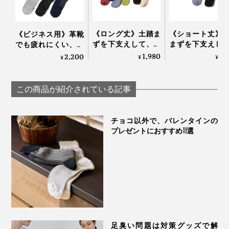
《ロング丈》土踏ま
《ショート丈》
《ビジネス用》革靴
ずを下支えして、足
まずを下支えし
でも疲れにくい、ず
底筋をサポートする
足底筋をサポー
り落ちにくい「スー
1,980
1,
2,200
¥
¥
¥
「疲れしらずのくつ
る「疲れしらず
パーデキる男の靴
した®」｜エコノレ
つした®」｜エ
下」｜エコノレッグ
ッグ
レッグ
この商品が紹介されている記事
チョコ以外で、バレンタインの
プレゼントにおすすめ11選
足臭い問題は対策グッズで解