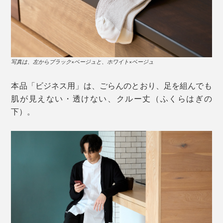
触れると、ひんやり心地いい感じ……まるで、麻のよう
な、独特のシャリ感があります。
伸びない和紙糸は、編み機の力が強いと、糸が切れて、
編めなくなってしまうからです。
写真は、左からブラック×ベージュと、ホワイト×ベージュ
そもそも、和紙は、多孔質構造。目に見えないほど、微
細な穴が、無数にあいているので、吸水・放湿性が高い
それでも、「地元の名産である美濃和紙を、ファッショ
本品「ビジネス用」は、ごらんのとおり、足を組んでも
糸です。
ンの世界で広めたい」と、意気投合した、大福製紙（美
肌が見えない・透けない、クルー丈（ふくらはぎの
濃市）と東洋繊維（関市）が協力して開発へ。
下）。