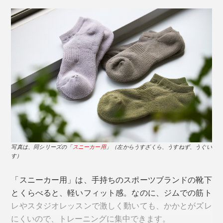
靴下編み機は、針が回転しながら、靴下を編んでいきま
すが、『AMIGAMI』は、一般的なコットン製靴下の2倍
もの回転数で、ゆっくり編みながら、職人の手と目によ
る検品を重ねて、仕上げています。
写真は、ホワイト×ベージュ
写真は、ネイビー×ホワイト
写真は、同シリーズの「
スニーカー用
」（左からうすざくら、うすねず、うぐい
汗を吸っては、放湿しつづけてくれるから、素足でいる
す）
より、『AMIGAMI』をはいたほうが涼しく感じるでし
自然な光沢感がある、編み目の細かい「ビジネス用」
ょう。
「スニーカー用」は、手持ちのスポーツブランドの靴下
は、伸びない和紙糸で編むには、職人の経験と技術が、
とくらべると、軽いフィット感。なのに、ジムでの筋ト
いっそう必要です。
しかも、消臭性も◎。和紙糸の微細な穴が、ニオイの元
レやスタジオレッスンで激しく動いても、かかとがズレ
を吸着して、消臭力を発揮してくれます。
にくいので、トレーニングに集中できます。