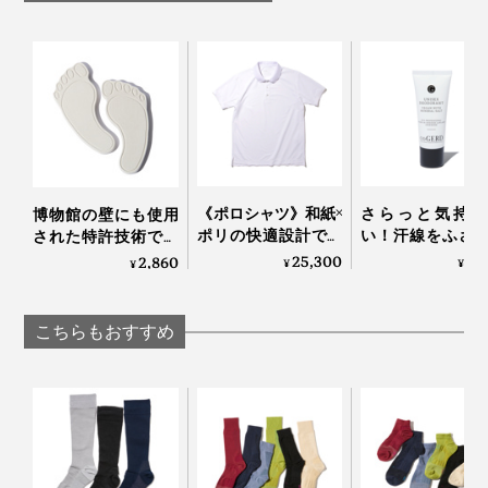
《ポロシャツ》和紙×
さらっと気持ち
博物館の壁にも使用
ポリの快適設計で、
い！汗線をふさ
された特許技術で、
湿気を吸って逃す、
細菌の繁殖を抑
吸湿＆脱臭しながら
25,300
3,
2,860
¥
¥
¥
「和紙糸メディアポ
ロールオンタイ
湿度60％をキープす
ロシャツ」｜K-3B
「デオドラント
る「シューズケア」
ション（男女
｜SHOES VITAMIN
こちらもおすすめ
用）」｜Care 
Gerd