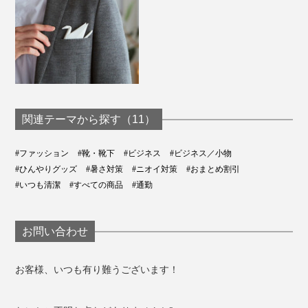
関連テーマから探す（11）
#ファッション
#靴・靴下
#ビジネス
#ビジネス／小物
#ひんやりグッズ
#暑さ対策
#ニオイ対策
#おまとめ割引
#いつも清潔
#すべての商品
#通勤
お問い合わせ
お客様、いつも有り難うございます！