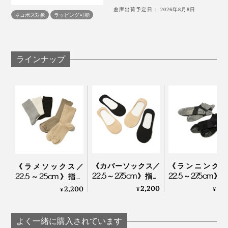
「足を入れる時も、よく伸びて、はき口に締め付けを感
つうのコットン靴下と同じ感覚ではいてください。
倉庫出荷予定日： 2026年8月8日
ネコポス対象
ラッピング可能
じないのに、ズリ落ちてこない。細かい編み目に品があ
って、見た目もいいし、はき心地もいいから、無意識に
長時間歩いても、階段を上り下りしても、足をずっと気
こればかりはいてしまう」
持ちよく包んでくれる『AMIGAMI』で、涼しい夏を。
ラインナップ
一度はいたら、手放したくなくなる『AMIGAMI』のは
き心地、あなたも体感してください。
《カバーソックス／
《ランニング用
《ラメソックス／
22.5～27.5cm》指先
22.5～27.5cm》
22.5～25cm》指先
のサラサラが続く！
のサラサラが続
のサラサラが続く！
2,200
2,
2,200
¥
¥
¥
「美濃和紙」の糸で
「美濃和紙」の
「美濃和紙」の糸で
編んだソックス｜
編んだソックス
編んだソックス｜
AMIGAMI
AMIGAMI
AMIGAMI
よく一緒に購入されています