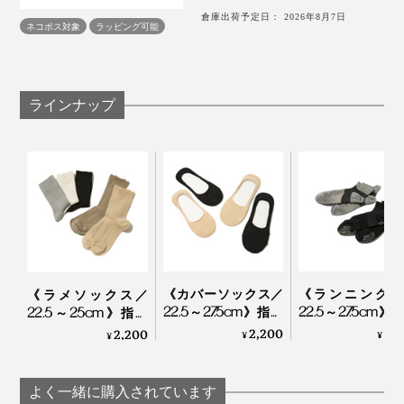
「足を入れる時も、よく伸びて、はき口に締め付けを感
つうのコットン靴下と同じ感覚ではいてください。
倉庫出荷予定日： 2026年8月7日
ネコポス対象
ラッピング可能
じないのに、ズリ落ちてこない。細かい編み目に品があ
って、見た目もいいし、はき心地もいいから、無意識に
長時間歩いても、階段を上り下りしても、足をずっと気
こればかりはいてしまう」
持ちよく包んでくれる『AMIGAMI』で、涼しい夏を。
ラインナップ
一度はいたら、手放したくなくなる『AMIGAMI』のは
き心地、あなたも体感してください。
《カバーソックス／
《ランニング用
《ラメソックス／
22.5～27.5cm》指先
22.5～27.5cm》
22.5～25cm》指先
のサラサラが続く！
のサラサラが続
のサラサラが続く！
2,200
2,
2,200
¥
¥
¥
「美濃和紙」の糸で
「美濃和紙」の
「美濃和紙」の糸で
編んだソックス｜
編んだソックス
編んだソックス｜
AMIGAMI
AMIGAMI
AMIGAMI
よく一緒に購入されています