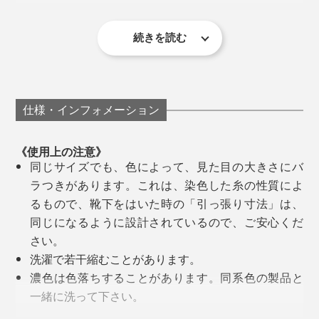
続きを読む
2時間のジムのあと、今までより、靴下のゴムの跡がつ
きにくく感じるし、なんといっても、靴を脱いだ後、び
っくりするくらい、足のジメジメが少ない！いやな足ム
編み目の細かい、上質感漂うつくりは、さすがメイド・
仕様・インフォメーション
レのニオイもほとんど感じません。
イン・ジャパン。仕事に、遊びに、スポーツに、どんな
場にも合う、大人にふさわしい靴下です。
《使用上の注意》
同じサイズでも、色によって、見た目の大きさにバ
ラつきがあります。これは、染色した糸の性質によ
るもので、靴下をはいた時の「引っ張り寸法」は、
同じになるように設計されているので、ご安心くだ
写真は、左からネイビー×ホワイトと、ブラック×ホワイト
さい。
写真は、ブラック×ホワイト
とくにヘリンボーンの柄は、2色の和紙糸を、二つの糸
洗濯で若干縮むことがあります。
和食の店で、友人の家で、靴を脱いであがる瞬間も安心
道をつくって、より複雑に編んでいきますが、和紙糸を
濃色は色落ちすることがあります。同系色の製品と
です。
使って専用の編み機を回せる職人は、日本にもほとんど
一緒に洗って下さい。
いないそう。
直射日光により、退色する場合があります。洗濯後