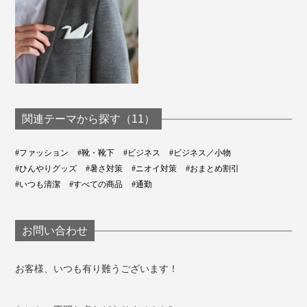
関連テーマから探す（11）
#ファッション
#靴・靴下
#ビジネス
#ビジネス／小物
#ひんやりグッズ
#暑さ対策
#ニオイ対策
#おまとめ割引
#いつも清潔
#すべての商品
#通勤
お問い合わせ
お客様、いつも有り難うございます！