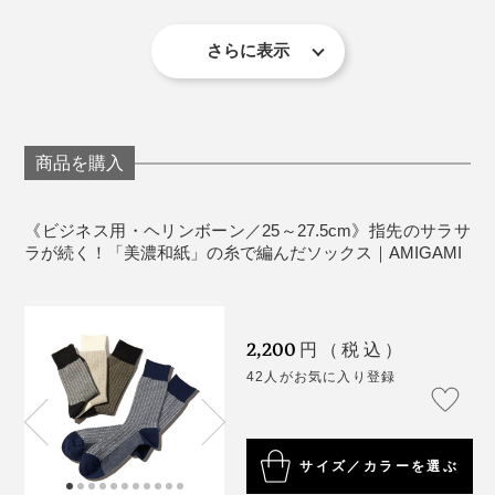
汗のベタつき・ムレ・ニオイが、いつもより気にならな
は、口ゴム部を上にして陰干ししてください。
くなる『AMIGAMI』は、靴下の新定番だと思います。
美しい編み目と柄が、足元をスマートに見せてくれま
漂白剤・蛍光増白剤入り洗剤の使用、タンブラー乾
さらに表示
す。
燥は避けてください。
《商品仕様》
サイズ：メンズ／25～27.5cm
商品を購入
素材：和紙55%・綿23%・ポリエステル20%・ポリ
写真は、同シリーズの「
スニーカー用
」（ネイビー）
ウレタン2%
原産国：日本
《ビジネス用・ヘリンボーン／25～27.5cm》指先のサラサ
『AMIGAMI』をはいたまま、ロッカールームへ歩いて
ラが続く！「美濃和紙」の糸で編んだソックス｜AMIGAMI
も、足がサラッとしているから、床に濡れた足跡がつか
なくなりました（笑）足裏のフカフカしたクッション感
も気持ちいい。
2,200
円（税込）
42人がお気に入り登録
「ビジネス用」をはいているMONOCOの男性スタッフ
も、「夕方まで、革靴を履きっぱなしでも、靴の中のム
写真は、ブラック×ホワイト
レが少ない」と実感したそうです。
サイズ／カラーを選ぶ
汗をいっぱいかいたら、もちろん、洗濯機洗いOK。ふ