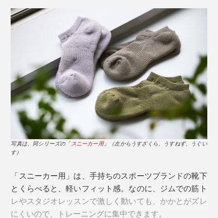
靴下編み機は、針が回転しながら、靴下を編んでいきま
すが、『AMIGAMI』は、一般的なコットン製靴下の2倍
もの回転数で、ゆっくり編みながら、職人の手と目によ
る検品を重ねて、仕上げています。
写真は、ホワイト×ベージュ
写真は、ネイビー×ホワイト
写真は、同シリーズの「
スニーカー用
」（左からうすざくら、うすねず、うぐい
汗を吸っては、放湿しつづけてくれるから、素足でいる
す）
より、『AMIGAMI』をはいたほうが涼しく感じるでし
自然な光沢感がある、編み目の細かい「ビジネス用」
ょう。
「スニーカー用」は、手持ちのスポーツブランドの靴下
は、伸びない和紙糸で編むには、職人の経験と技術が、
とくらべると、軽いフィット感。なのに、ジムでの筋ト
いっそう必要です。
しかも、消臭性も◎。和紙糸の微細な穴が、ニオイの元
レやスタジオレッスンで激しく動いても、かかとがズレ
を吸着して、消臭力を発揮してくれます。
にくいので、トレーニングに集中できます。