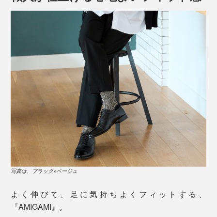
左から、新色のホワイト×ベージュと、ブラック×ベージュ
「美濃和紙」といえば、日本に現存する“最古の紙”であ
写真は、ブラック×ベージュ
る、奈良・正倉院の戸籍用紙（702年）にも使われてい
ることで有名です。
よく伸びて、足に気持ちよくフィットする、
『AMIGAMI』。