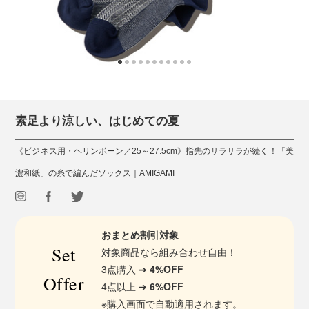
素足より涼しい、はじめての夏
《ビジネス用・ヘリンボーン／25～27.5cm》指先のサラサラが続く！「美
濃和紙」の糸で編んだソックス｜AMIGAMI
おまとめ割引対象
Set
対象商品
なら組み合わせ自由！
3点購入 ➔
4%OFF
Offer
4点以上 ➔
6%OFF
※購入画面で自動適用されます。