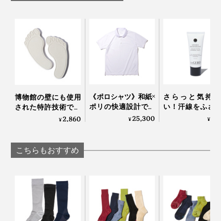
《ポロシャツ》和紙×
さらっと気持ち
博物館の壁にも使用
ポリの快適設計で、
い！汗線をふさ
された特許技術で、
湿気を吸って逃す、
細菌の繁殖を抑
吸湿＆脱臭しながら
25,300
3,
2,860
¥
¥
¥
「和紙糸メディアポ
ロールオンタイ
湿度60％をキープす
ロシャツ」｜K-3B
「デオドラント
る「シューズケア」
ション（男女
｜SHOES VITAMIN
こちらもおすすめ
用）」｜Care 
Gerd