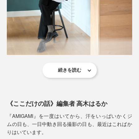
和紙糸の断面を見ると、こんな多孔質構造になっている／岐阜県産業技術総合セ
ンターで撮影した顕微鏡写真
「美濃和紙」の糸を編んだ『AMIGAMI』は、指先や足
写真は、上からブラック×ホワイトと、ネイビー×ホワイト
裏の汗をいっぱい吸って、どんどん逃がしてくれるか
ら、ムレも、ベタつきも、ずっと少なく感じるはず。
『AMIGAMI』は、大福製紙が細くて頑丈な和紙糸を、
続きを読む
写真は、ブラック×ベージュ
東洋繊維が靴下編み機を、それぞれ40年以上、研究して
夜、仕事から帰宅した後。ジムで、しっかり汗をかいた
きた成果の賜物です。
後。靴を脱いでも、
足を入れると、よく伸びるのに、階段を上ったりハード
に動いても、ズリ落ちてこない、絶妙なフィット感。
《ここだけの話》編集者 高木はるか
「あれ、いつもより、足がサラッとしてる」
リブ編みに浮き編みを合せたジャカード編みで、ヘリン
『AMIGAMI』を一度はいてから、汗をいっぱいかくジ
「靴下のジメジメが気にならない」
ボーンの柄をつくっています。
ムの日も、一日中動き回る撮影の日も、最近はこればか
りはいています。