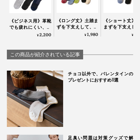
《ロング丈》土踏ま
《ショート丈》
《ビジネス用》革靴
ずを下支えして、足
まずを下支えし
でも疲れにくい、ず
底筋をサポートする
足底筋をサポー
り落ちにくい「スー
1,980
1,
2,200
¥
¥
¥
「疲れしらずのくつ
る「疲れしらず
パーデキる男の靴
した®」｜エコノレ
つした®」｜エ
下」｜エコノレッグ
ッグ
レッグ
この商品が紹介されている記事
チョコ以外で、バレンタインの
プレゼントにおすすめ11選
足臭い問題は対策グッズで解