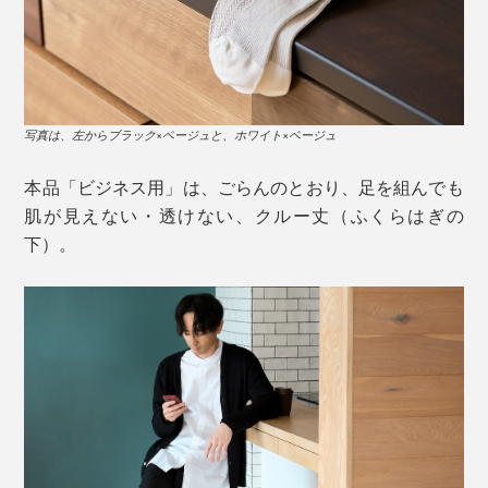
触れると、ひんやり心地いい感じ……まるで、麻のよう
な、独特のシャリ感があります。
伸びない和紙糸は、編み機の力が強いと、糸が切れて、
編めなくなってしまうからです。
写真は、左からブラック×ベージュと、ホワイト×ベージュ
そもそも、和紙は、多孔質構造。目に見えないほど、微
細な穴が、無数にあいているので、吸水・放湿性が高い
それでも、「地元の名産である美濃和紙を、ファッショ
本品「ビジネス用」は、ごらんのとおり、足を組んでも
糸です。
ンの世界で広めたい」と、意気投合した、大福製紙（美
肌が見えない・透けない、クルー丈（ふくらはぎの
濃市）と東洋繊維（関市）が協力して開発へ。
下）。