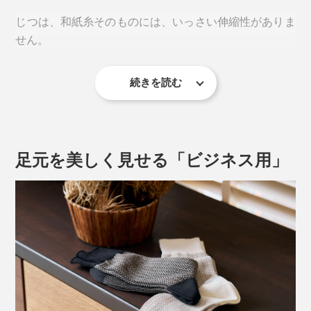
1000年以上も存在しつづけられるほど、丈夫な「美濃
和紙」ですが、『AMIGAMI』は、洗っても破れない、
じつは、和紙糸そのものには、いっさい伸縮性がありま
水に強い和紙の糸で編んでいます。
せん。
専用にすいた「美濃和紙」を、1.5mm幅の「スリット
続きを読む
（切れ端）」に裂いて、細く、細く、こより状に撚るこ
とで、丈夫な和紙糸のできあがり。
だから、足の大きな動きにもフィットして、よく伸びる
靴下を編むには、職人の経験と技術が頼り。
足元を美しく見せる「ビジネス用」