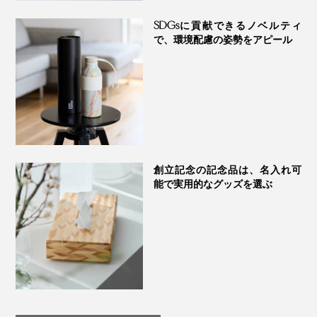
たい感動です。
また、屋外でも楽しみやすいのが『American Press』の
SDGsに貢献できるノベルティ
いいところ。
で、環境配慮の姿勢をアピール
ポッドにコーヒー粉を詰めた本品と、お湯を入れた水筒
を持って行けば、どこでも本格コーヒーが楽しめます。
創立記念の記念品は、名入れ可
能で実用的なグッズを選ぶ