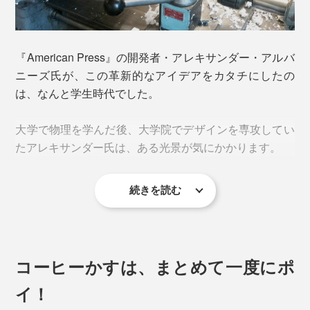
いつものコーヒー時間が、いつも以上に楽しみになるは
ずです。
蓋上部のメッシュフィルターはさらに目が細かく、微粉
『American Press』の開発者・アレキサンダー・アルバ
使い方は、慣れればとてもシンプル。
がほとんど混入しません。
ニーズ氏が、この革新的なアイデアをカタチにしたの
は、なんと学生時代でした。
だから、濁りのないクリーンな質感のコーヒー液でスッ
1. ポッド（粉用カプセル）に、中挽きのコーヒー
キリとした味わいに。
大学で物理を学んだ後、大学院でデザインを専攻してい
粉を入れる。
たアレキサンダー氏は、ある光景が気にかかります。
続きを読む
コーヒーかすは、まとめて一度にポ
イ！