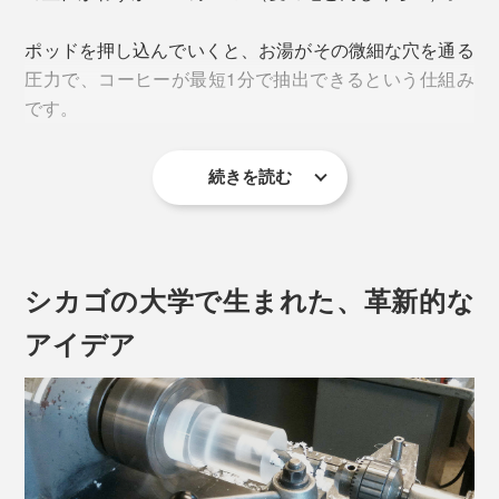
ポッドを押し込んでいくと、お湯がその微細な穴を通る
圧力で、コーヒーが最短1分で抽出できるという仕組み
です。
続きを読む
シカゴの大学で生まれた、革新的な
アイデア
コーヒーの香気成分を含んだオイル分はきれいに溶け出
すから、スッキリの中に深み（ボディ感）も感じられ、
鼻から抜ける香りがとても豊か。