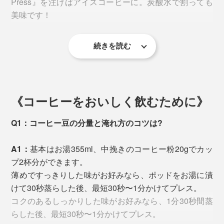
Press』を注げばアイスコーヒーに。炭酸水で割っても
美味です！
続きを読む
《コーヒーをおいしく飲むために》
上部フィルターからガスを放出させながら蒸らします
Q1：コーヒー豆の分量と淹れ方のコツは?
ゴムの口が広い方が下向きになるよう装着してください
6. 30秒〜1分かけて容器の底までゆっくりプレス
A1：
基本はお湯355ml、中挽きのコーヒー粉20gでカッ
プ2杯分ができます。
●ポッド上蓋のフィルター
薄めですっきりした味がお好みなら、ポッドをお湯に漬
上蓋の隙間に指を押し入れると、簡単にフィルターが外
けて30秒蒸らした後、最短30秒〜1分かけてプレス。
れます。フィルターのフチに付いているシリコンゴムも
コクのあるしっかりした味がお好みなら、1分30秒間蒸
これが、本当においしい！！急冷しても、豆の香りがふ
分解が可能。
らした後、最短30秒〜1分かけてプレス。
っくらしていて、深い味わい。でもすっきりと飲めるの