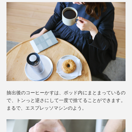
355mlのお湯に対してコーヒー粉は約20g
力をかけるプランジャーは、頑丈なメタル製。パッキン
部分は、医療用にも使われる品質のシリコンを使用し、
2. ポッドの蓋（プランジャーの先端）を閉める
妥協のない素材選びも『American Press』のこだわりで
それは、教授や同級生たちが事務所に持参したフレンチ
す。
プレスに、何日間もコーヒーかすが残っていたこと。
洗うのが面倒だということは、よく分かる。コーヒー豆
を閉じ込めて、簡単に捨てられるポッド付きの構造なら
ば、汚さずケアが手軽なのではないか……。
抽出後のコーヒーかすは、ポッド内にまとまっているの
アイデアが思いつくまま紙に描き、そのプロトタイプを
で、トンっと逆さにして一度で捨てることができます。
作るために、大学の機械工作室で一年を過ごすことに。
まるで、エスプレッソマシンのよう。
溝とツメを合わせて、カチッと手応えがあるまで回し固定してください