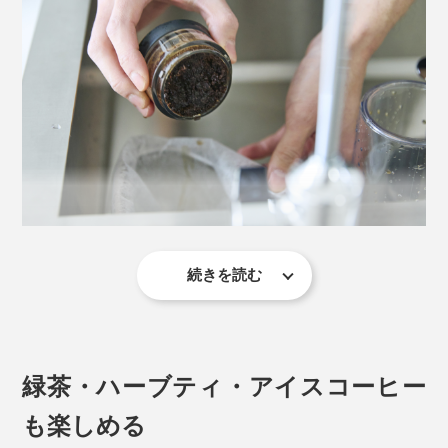
3. 容器にお湯を入れる
割れにくいトレイタンを採用した容器は、二重構造に仕
上げており、保温性を保ちながら熱湯を入れても外側は
苦労の末に、ようやく完成させたプロトタイプは、自分
熱くなりません。
が考えていた以上に素晴らしい味わいを引き出し、驚く
ほど早く簡単にコーヒーが作れる構造になっていまし
容器の底をわずかに広くし、安定感のあるフォルムも嬉
た。
しい特徴。
そうして、フレンチプレスというより、エスプレッソマ
続きを読む
普段の洗浄は、容器（カラフェ）、ポッド、蓋付きのプ
シンのようにコーヒーを圧力抽出できる、まったく新し
ランジャーを、食器用洗剤を使って手洗いするか、家庭
い発想のコーヒーメーカーが誕生したのです。
お湯の温度は約90〜95℃がおすすめ
用の食器洗浄器で洗ってください。
緑茶・ハーブティ・アイスコーヒー
4. プランジャー式ポッドを、容器に固定
も楽しめる