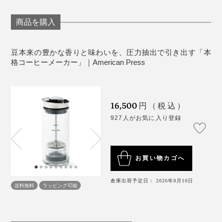
ください。
そうすることでお湯の中で対流し、茶葉が広がり風味が
「え……いつも飲んでいたコーヒーって、こんなにおい
※プレスするシーンは早送りをしています（蒸らし時間30秒、プレスは1分かけて
※電子レンジでの使用や直火にはかけないでください。
引き立ちやすくなるのだとか。
※容器内にコーヒーが入った状態で、容器底にあるプランジャーを引き上げ
商品を購入
行いました）
しかったの？」
ないで下さい。抵抗力が掛かることがあり、扱いづらくなります。必ず容
器内のコーヒーを出してから、プランジャーを引き上げて下さい。
毎回パーツを分解して洗浄するのは大変なので、こちら
緑茶や紅茶なら3分ほど。ハーブティやフルーツティ
交換フィルター要らず、技術要らずだから、誰でもはじ
は、汚れが気になった時のみの洗浄でOK！
コーヒーの味をわかっているつもりでしたが、ここまで
豆本来の豊かな香りと味わいを、圧力抽出で引き出す「本
（ドライフルーツが入っている場合）は5分ほど蒸らし
めてでも上手くコーヒーが淹れられます。
格コーヒーメーカー」｜American Press
豆が持つ個性やディテールが豊かに感じられる一杯はは
てください。
じめてだったのです。
16,500
パッケージに書かれている、「プラムのような」とか
円（税込）
「アガペシロップのような」とか、繊細な表現に関して
927人がお気に入り登録
は、ペーパードリップでは正直わからなかったけど、
『American Press』ならわかる！！
お買い物カゴへ
倉庫出荷予定日： 2026年8月10日
送料無料
ラッピング可能