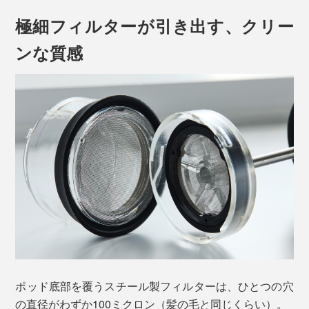
極細フィルターが引き出す、クリー
ンな質感
いつも飲んでいるお気に入りのコーヒー豆で、ぜひペー
パードリップで淹れた一杯と飲み比べてみてください。
たとえば、カシューナッツのような甘み、アプリコット
を想わせる果実味、カカオニブを口に含んだほろ苦さ、
シャルドネのような爽やかさといった、パッケージに記
ポッド底部を覆うスチール製フィルターは、ひとつの穴
された豆のディテールまで感じられるという驚き。
の直径がわずか100ミクロン（髪の毛と同じくらい）。