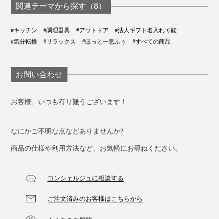
関連テーマから探す（8）
ピクニック、キャンプ、お花見といったアウトドアレジ
#キッチン
#調理器具
#アウトドア
#法人ギフト名入れ可能
#気分転換
#リラックス
#ほっと一息ふぅ
#すべての商品
ャーで……容器は丈夫な合成樹脂製だから、割れる心配
もありません。
お問い合わせ
在宅ワークをがんばる自分へ、コーヒー好きな友人や両
親、パートナーへのギフトにもどうぞ。
お客様、いつも有り難うございます！
なにかご不明な点などありませんか?
商品の仕様や利用方法など、お気軽にお尋ねください。
コンシェルジュに相談する
ご注文済みのお客様はこちらから