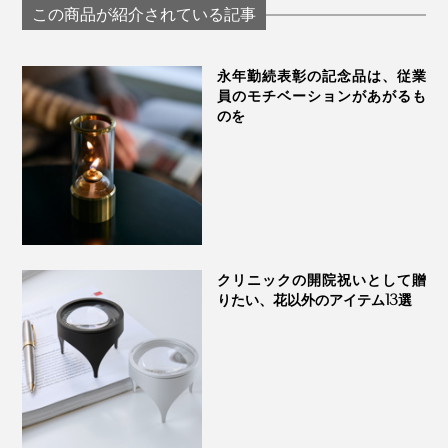
この商品が紹介されている記事
ミントなどのフレッシュハーブを使うなら、葉をちぎっ
永年勤続表彰の記念品は、従業
員のモチベーションがあがるも
たり軽く揉んだりすると香り立ちもよくなります。
のを
日本茶にたとえると、一煎目と二煎目くらい違ったので
す。
クリニックの開院祝いとして贈
だから、ちょっと古くなった豆やあまり好みでない豆な
りたい、花以外のアイテム13選
ら、ペーパードリップで淹れた方がいいと思います
（笑）
『American Press』を知ってから、コーヒーの時間がも
っと幸せに。コーヒー好きな方に、ぜひ体験してもらい