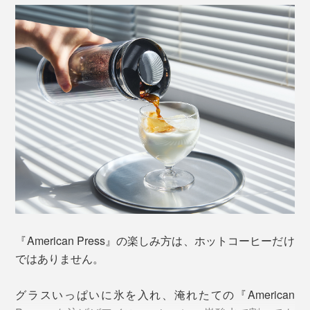
容器内のコーヒーも30分ほど保温してくれるので、より
深みを楽しみたいなら、多めに作ってそのまま2杯目を
お楽しみください。
写真はすべてを分解した状態
「レッドドッド・デザイン賞2018」受賞時のアレキサンダー・アルバニーズ氏
注ぎ口のパッキンを容器にしっかり固定してください
長くきれいにお使いいただくために、各パーツは細かく
そのデザインと構造は、世界的権威のあるドイツのプロ
分解してお手入れもできます。
ダクトデザイン賞「レッドドッド・デザイン賞
2018（
red dot design award 2018
）」も受賞していま
5. ポッド全体がお湯に浸かるまでプレスし、30秒
●ポッドのシリコンゴム
す。
『American Press』の楽しみ方は、ホットコーヒーだけ
ほど蒸らす
ポッド底部のシリコンゴムも外して洗えます。装着する
ではありません。
際は向きが逆にならないようご注意を。
グラスいっぱいに氷を入れ、淹れたての『American