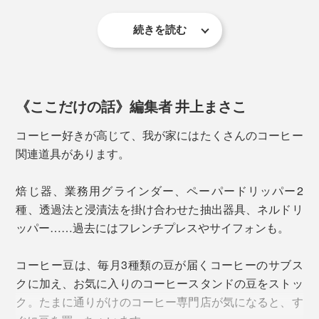
です。
続きを読む
下から3番目の点は、お湯の量250mlの目安。その場
氷を入れた牛乳の上から注ぐと、二層カフェオレもでき
合、コーヒー粉は15gがおすすめ。
ちゃいます。
《ここだけの話》編集者 井上まさこ
7. そのままカップに注いでお召し上がりください
コーヒー好きが高じて、我が家にはたくさんのコーヒー
関連道具があります。
シリコンゴムは無くさないようご注意を
焙じ器、業務用グラインダー、ペーパードリッパー2
種、透過法と浸漬法を掛け合わせた抽出器具、ネルドリ
●ポッド蓋とプランジャー
ッパー……過去にはフレンチプレスやサイフォンも。
プランジャーを固定し、ポッド蓋を反時計方向にまわし
てください。ロッド（棒）の先端にリングが付いている
コーヒー豆は、毎月3種類の豆が届くコーヒーのサブス
ので、こちらも紛失しないようご注意を。
クに加え、お気に入りのコーヒースタンドの豆をストッ
ク。たまに通りがけのコーヒー専門店が気になると、す