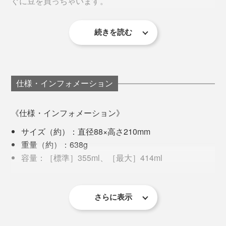
ぐに豆を買っちゃいます。
コーヒー豆の種類や焙煎方法、挽き方、「蒸らし時
さらに驚くのは、緑茶、紅茶、ハーブティ、デトックス
間、」「プレスする速度」によってコーヒーの味は変わ
ウォーター、お出汁など、さまざまな飲み物の抽出にも
注ぎ口は滴が落ちない快適設計
続きを読む
抽出の手間すら楽しくて、いろいろ使ってきた私でした
ります。楽しみながら自分好みの味を探してください。
使えるところ。
が、いつものコーヒーを『American Press』で淹れた時
豆の焙煎度合いや淹れる量などによって粉の量を調整し
の衝撃は忘れられません。
たり、蒸らし時間を1分に増やしたり、プレス時間を1分
半〜2分と時間をかけるなどして、あなた好みの“正解”を
Q2：抽出したコーヒーがかなり薄く感じるのですが?
仕様・インフォメーション
見つけてください。
A2：
味が薄い場合は、
《仕様・インフォメーション》
●プランジャーと注ぎ口のパッキン
音が出ます
コーヒー粉の挽き方が粗い
注ぎ口からプランジャーを引き抜き、パッキン部分を取
サイズ（約）：直径88×高さ210mm
蒸らし時間が短い
り外します。
重量（約）：638g
プレス速度が速い
容量：［標準］355ml、［最大］414ml
といった原因が考えられます。
材質：［ポッド・容器］/トライタン（飽和ポリエス
コーヒー粉と同じ要領でポッドに茶葉を入れたら、一度
テル）、［フタ］プラスチック・ステンレス、［パ
豆は中挽きがおすすめですが、中細挽きから中粗挽きま
底までぐっとプレスし、すぐに引き上げてポッド全体が
ッキン］シリコン、［フィルター］ステンレス、
さらに表示
で調整したり、コーヒー粉の量や蒸らす時間を増やした
しっかりお湯に浸かるように蒸らします。
［プランジャー］アルミニウム、ステンレススチー
り、もっとゆっくりプレスしたり、豆ごとに試してみて
ル