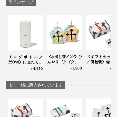
ラインナップ
《水出し茶／12P》ひ
《ギフトセット2
《マグボトル／
んやりゴクゴク、備
／個包装》備長
350ml》口当たりの
長炭でていねいに炙
ていねいに炙っ
いい飲み口、ひとひ
1,500
3,
4,950
¥
¥
¥
ったおこげ香る炒り
おこげ香る炒り
ねりで開閉できる真
餅をブレンドした
ブレンド「京玄
空2層構造の「上ル
「水出し緑茶・ほう
（東／煎茶ベー
入ルオリジナルボト
よく一緒に購入されています
じ茶」｜京玄米茶 上
西／ほうじ茶ベ
ル
ル入ル
ス）」｜京玄米茶
ル入ル