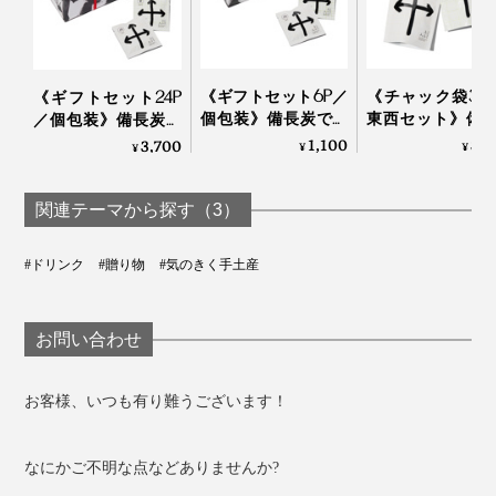
《ギフトセット6P／
《チャック袋30
《ギフトセット24P
個包装》備長炭でて
東西セット》備
／個包装》備長炭で
いねいに炙った、お
でていねいに炙
ていねいに炙った、
1,100
3,
3,700
¥
¥
¥
こげ香る炒り餅をブ
た、おこげ香る
おこげ香る炒り餅を
レンド「京玄米茶
餅をブレンド「
ブレンド「京玄米茶
（東／煎茶ベース、
米茶（東／煎茶
（東／煎茶ベース、
関連テーマから探す（3）
西／ほうじ茶ベー
ス、西／ほうじ
西／ほうじ茶ベー
ス）」｜京玄米茶 上
ース）」｜京玄
ス）」｜京玄米茶 上
#ドリンク
#贈り物
#気のきく手土産
ル入ル
上ル入ル
ル入ル
お問い合わせ
お客様、いつも有り難うございます！
なにかご不明な点などありませんか?