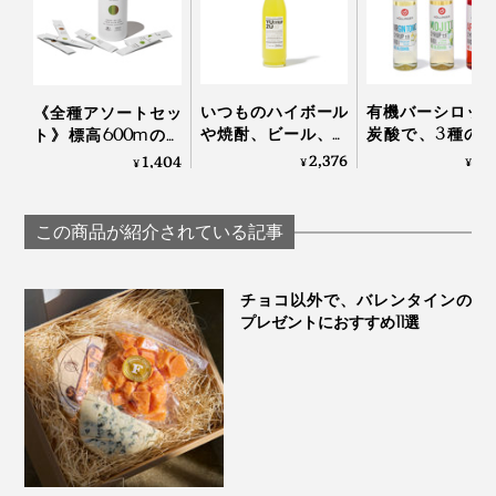
だから、太陽が沈む方角から「西」と名付けられまし
た。
カフェインが少ないので、一日のおわりにほっとひと息
いつものハイボール
有機バーシロッ
《全種アソートセッ
つける味わいです。
や焼酎、ビール、紅
炭酸で、3種の
ト》標高600mの静
茶に入れるだけで、
ドリンク
岡・有機茶畑で育っ
2,376
2,
1,404
¥
¥
長い道のりを辿って生まれた、香りの炒り餅なのです。
¥
本格バーの味わいに
HOLLINGER
た、溶かして飲むオ
変わる「ゆずシロッ
ーガニックの「日本
プ」｜YUZU SYRUP
茶パウダー（10
湯量もあくまで目安なので、急須でたっぷり淹れても、
この商品が紹介されている記事
本）」｜THE
カップで2煎目を注いでもOK。
NODOKA
チョコ以外で、バレンタインの
お好みの濃さでお楽しみください。
プレゼントにおすすめ11選