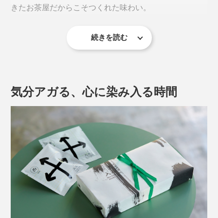
きたお茶屋だからこそつくれた味わい。
続きを読む
気分アガる、心に染み入る時間
そのルーツとなったのは、昭和初期。
京都のとあるお茶屋さんが、鏡開きの際に割れて飛び散
った鏡餅の細かなカケラを見て、「なんとかうまいこと
使えないものか」と考え、それを炒って茶葉に混ぜたこ
とがはじまりに。
こだわりの煎茶とほうじ茶。2種の異なるうまさを、ぜ
ひ飲み比べてください。