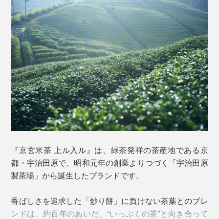
写真左奥は「ほうじ茶ベース（西）、写真右前は「煎茶ベース（東）」
これぞ、『京玄米茶 上ル入ル』が玄米茶の原点を見つ
め直したことで生まれた、突き抜ける香ばしさのヒケツ
です。
私たちにとって馴染み深い玄米茶といえば、「炒ったお
米」入りのお茶。
『京玄米茶 上ル入ル』は、緑茶発祥の茶産地である京
でも、原点は「炒った餅」入りのお茶が玄米茶の“姿”で
都・宇治田原で、昭和元年の創業よりつづく「宇治田原
した。
製茶場」から誕生したブランドです。
香ばしさを追求した「炒り餅」に負けない茶葉とのブレ
ンドは、約百年のあいだ、“いっぷくの茶”と向き合って