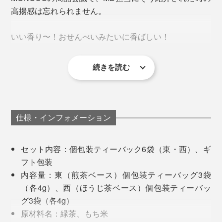
高揚感は忘れられません。
最短時間で蒸すことで、お茶本来の際立った風味やうま
いい香り〜！おせんべいみたいに香ばしい！
みを引き出し、「炒り餅」の香ばしさに負けない、さわ
やかな香りが特徴です。
「アガル」には文字通り、気分がアガる、縁起が上が
続きを読む
る、という意味を重ねて。「イル」も、炒るや染み入る
スタッフみんながその玄米茶の香ばしさに驚き、声をあ
に加え、ヒップホップ用語で「イケてる、優れている」
げていました。
という意味も含まれるいい響き。
『京玄米茶 上ル入ル』は、その炒り餅から引き出せる
至高の香ばしさ、あたらしい玄米茶のおいしさを追求す
仕様・インフォメーション
まさに、「アガルイル」を表現するかのような、突き抜
るために、京都の老舗米菓舗「鳴海屋（なるみや）」
けた香ばしさと心晴れる味わい。
と、お餅をいちから共同開発しました。
セット内容：個包装ティーバック6袋（東・西）、ギ
誰かに贈りたくなるパッケージデザインも、目を引く矢
フト包装
原料は新羽二重もち米。それを水に浸け、丸粒のままヒ
印がポイントに。
内容量：東（煎茶ベース）個包装ティーバッグ3袋
ノキのせいろで蒸し上げることで、お米本来のうまみを
（各4g）、西（ほうじ茶ベース）個包装ティーバッ
引き出します。
グ3袋（各4g）
原材料名：緑茶、もち米