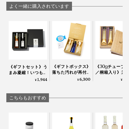
かな茎部分を焙煎。茎ほうじ茶ならではの、品のある香
入ルオリジナルボト
「水出し緑茶・
よく一緒に購入されています
りや風味も引き立つ一杯に。
ル
じ茶」｜京玄米茶
ル入ル
口の中で香ばしさが弾けるよう、あえて角にほんの
り“おこげ”をつける細やかな焼き加減も職人の手作業
《ギフトボックス》
《30gチューブ×
《ギフトセット》う
で。
落ちた汚れが再付着
／桐箱入り》天
まみ凝縮！いつもの
おいしい飲み方の目安は、ティーバッグ1袋に対して熱
しない、綿もカシミ
分97.1%、フッ素
醤油・お酢が宗田節
6,300
5,
1,944
¥
¥
¥
湯120cc程度を注ぎ、1分ほど待ったらティーバッグを
ヤも洗える「洗濯洗
泡剤・研磨剤・
で輝きだす、つぎ足
よく振って引き上げるだけ。
剤」｜Fukii
料・合成原料フ
して使える「だし醤
の「木曽檜歯磨
油＆だし酢（化粧箱
こちらもおすすめ
ェル」
入り）」｜
SHIMANTO DOMEKI
抽出したお茶の水色は、日が沈む夕焼け空を想わせる琥
COMPANY
珀色。