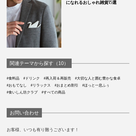
になれるおしゃれ雑貨15選
玄米茶だから、もちろんお食事との相性もよく、いつで
もどこでもしあわせないっぷくを味わえます。
関連テーマから探す（10）
#食料品
#ドリンク
#再入荷＆再販売
#大切な人と囲む豊かな食卓
#おもてなし
#リラックス
#おまとめ割引
#ほっと一息ふぅ
#食いしん坊クラブ
#すべての商品
お問い合わせ
お客様、いつも有り難うございます！