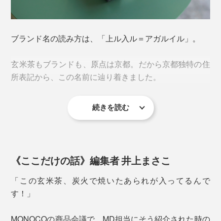
煎茶ベースの玄米茶「東」
ブランド名の読み方は、「上ル入ル＝アガルイル」。
玄米茶もブランドも、原点は京都。だから京都独特の住
所表記から、この名前に辿り着きました。
続きを読む
食べものを無駄なく、縁起のチカラを最後までおいしく
いただく知恵と文化が生んだ、いっぷくだったのです。
《ここだけの話》編集者 井上まさこ
「この玄米茶、炭火で焼いたあられが入ってるんで
す！」
摘みたてのやわらかい新芽をすぐに蒸す「若蒸し製法」
MONOCOの商品会議で、MD担当にそう紹介された時の
で仕上げました。