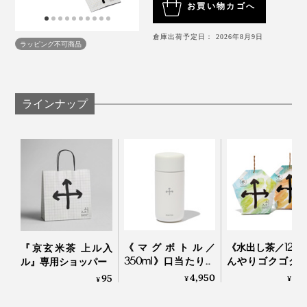
お買い物カゴへ
倉庫出荷予定日： 2026年8月9日
ラッピング不可商品
ラインナップ
抹茶の原料であるてん茶の茎だけを選別した、茎ほうじ
茶を採用。
ブランドの世界観に、とことんハマっちゃいそうな仕掛
夏場は氷を入れてアイスにしても、香ばしさはそのま
けがたくさん。
ま。ぜひおためしください。
遮光状態で栽培されるてん茶は、日が当たらない分渋み
成分・カテキンの含有量が少なく、旨み成分・テアニン
誰でも簡単に淹れられるよう考えられたティーバッグタ
なんとその餅粒を、備長炭の炭火で丁寧に炙って焼き上
が豊富でやさしい甘みが広がります。
イプのお茶だから、難しいルールも作法もありません。
《マグボトル／
《水出し茶／12P
『京玄米茶 上ル入
げていくという、こだわりの深さです。
350ml》口当たりの
んやりゴクゴク
ル』専用ショッパー
「炒り餅」の香ばしさにやさしく寄り添えるよう、味が
いい飲み口、ひとひ
長炭でていねい
4,950
1,
95
¥
¥
¥
ねりで開閉できる真
ったおこげ香る
強い葉の部分ではなく、うまみをたっぷり蓄えたやわら
空2層構造の「上ル
餅をブレンドし