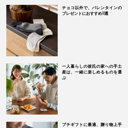
茶葉と炒り餅がベストな黄金バランスで飲んでいただけ
チョコ以外で、バレンタインの
るよう、ティーバック1袋ずつ「茶葉」と「炒り餅」を
プレゼントにおすすめ11選
分けて詰めているという手間のかかりよう。
朝、仕事をはじめる前の一杯に。デスクワークや会議の
ひと息に。疲れた時は『京玄米茶 上ル入ル』の香り
一人暮らしの彼氏の家への手土
で、深呼吸を。
産は、一緒に楽しめるものを選
ぶ
最後まで、丁寧に仕込まれた『京玄米茶 上ル入ル』の
茶と向き合う姿勢も、心に染み入る味わいです。
プチギフトに最適、贈り物上手