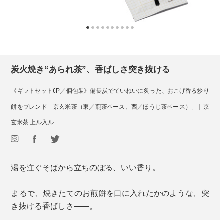
炭火焼き“あられ茶”、香ばしさ突き抜ける
《ギフトセット6P／個包装》備長炭でていねいに炙った、おこげ香る炒り
餅をブレンド「京玄米茶（東／煎茶ベース、西／ほうじ茶ベース）」｜京
玄米茶 上ル入ル
湯を注ぐそばから立ちのぼる、いい香り。
まるで、焼きたてのお煎餅を口に入れたかのような、突
き抜ける香ばしさ——。