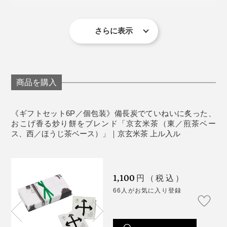
宇治田原町周辺で採れた高品質な宇治煎茶で、抽出した
製造国：日本（京都）
お茶の水色は、夜明けの空を想わせる黄金を帯びた若草
※賞味期限が60日以上の商品をお届けします
色。
※包装紙の柄の見え方は異なる場合があります
さらに表示
「中のあられ、食べてみたいよね。」
だから、太陽が昇る方角から「東」と名付けられまし
そのひと声で、すぐに好奇心旺盛なMONOCOスタッフ
た。
勢は袋を切り開き、みんなで実食。
商品を購入
目覚めの一杯にもふさわしい、キリッとした味わいで
もちろん米菓子用につくられてはいないものだから塩気
す。
《ギフトセット6P／個包装》備長炭でていねいに炙った、
本品は、煎茶ベース（東）3袋とほうじ茶ベース（西）3
は付いていませんが、米のうまみ、甘み、香ばしさが口
おこげ香る炒り餅をブレンド「京玄米茶（東／煎茶ベー
袋を同梱した、ギフトセット。ちょっとしたお礼や、プ
に広がって美味！さすがは、手間をかけてつくられた
ス、西／ほうじ茶ベース）」｜京玄米茶 上ル入ル
チギフトに贈りやすい6Pボックスです。
「炒り餅」です。
蒸したもち米は、伝統の杵つき製法によってお餅に。し
ほうじ茶ベースの玄米茶「西」
っかりつき上げることで、米の密度も濃くなり、あられ
ひとつひとつ手作業で結んでいるという、ギフト包装の
京玄米茶でつくるお茶漬けもまた絶品。茶のうまみと香
に焼き上げた時のふくらみ、香ばしさ、味わいが違いま
1,100
円（税込）
リボンまで、なんと上向きの「矢印」を模しています。
りで、さらさらといただけます。
す。
66人がお気に入り登録
ついたお餅は乾燥後、薄〜く削り、小さな四角い粒状
に。