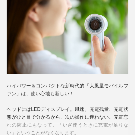
ハイパワー＆コンパクトな新時代的「大風量モバイルフ
風を中心に集め、より強く遠くまで、直線的な風を送り
ァン」は、使い心地も新しい！
出し、安価なタイプとは比較にならない風力を実現して
います。
ヘッドにはLEDディスプレイ。風速、充電残量、充電状
態がひと目で分かるから、次の操作に迷わない。充電忘
強力な小型モーターを使うことで、羽根は小さく本体は
れの防止にもなって、「いざ使うときに充電が足りな
コンパクトに。サイズは、ファンヘッドの直径5.9cm、
い」ということがなくなります。