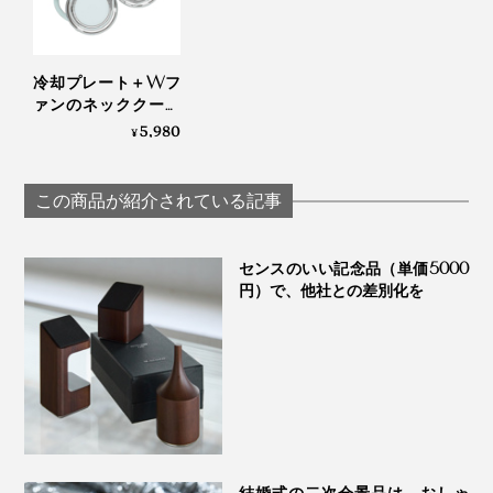
冷却プレート＋Wフ
ァンのネッククーラ
ー｜Neck Band Fan
5,980
¥
COOLING
この商品が紹介されている記事
センスのいい記念品（単価5000
円）で、他社との差別化を
結婚式の二次会景品は、おしゃ