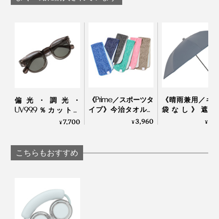
充電は付属のUSB TypeC-A ケーブルを使用。約2時間で
カラーは、ややくすみ感のある大人っぽいパステル調の
フル充電
。充電バッテリーやPCからも充電可能で
（※）
４色。LEDディスプレイのスタイリッシュさも手伝っ
す。
て、男女問わずCOOLに持てます。
※ 出力5V/2A以上の電源アダプタ（別売）を使用してください。それ以下の出力の
ものを使用する場合は、充電速度が遅くなります。
「ダスティピンク」「ライトベージュ」「ミントグリー
ン」「アイスブルー」、あなたはどのカラーで涼みます
か？
《Prime／スポーツタ
《晴雨兼用／ギ
偏光・調光・
イプ》今治タオルと
袋なし》遮光
UV99.9％カットの
冷感生地のハイブリ
100％、折り畳
「おしゃれグラス」
3,960
6,
7,700
¥
¥
¥
ッドタオル｜ー℃
い“短傘”｜+T
｜東海光学
HYBRID
こちらもおすすめ