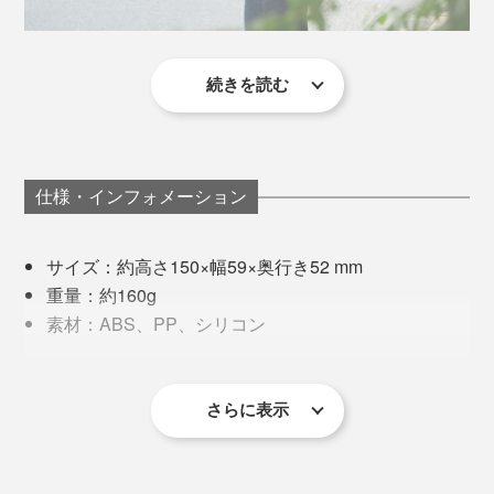
※カラビナは商品に含まれません
ストラップと本体が一体になっているのも便利。ストラ
続きを読む
サイズも重さもスマホ程度で、持ち歩きの負担もそれほ
ップや固定台が別になっているタイプもありますが、た
風量を下げたい時は、いったん100まで風速を上げてボ
どではなく、快適さの方が勝りますが、特にいいのはフ
いてい、つけっぱなしか仕舞い込むかになりがち。好み
タンから指を離し、再度ボタンを長押しして１から調整
ァンヘッドが小さいこと。標準的には直径10cm以上あ
もあると思いますが、じゃまにならないストラップが一
します。
るのに対し、本品は5.9cm。バッグから出し入れすると
体になっているのは便利だと感じました。
仕様・インフォメーション
きに引っかかる煩わしさもナシ。
『beruf bagage』のボ
ディバッグ
の内ポケットには、縦に余裕で収まりまし
ストラップだけではなく、手のひらが当たる部分全体が
サイズ：約高さ150×幅59×奥行き52 mm
た。
シリコンで覆われており、すべりにくくて握り心地も柔
重量：約160g
らか。使うと分かるメリットです。
素材：ABS、PP、シリコン
入力：5V/2A
バッテリー：3.7V 3000mAh
充電時間：4.5時間
さらに表示
充電ポート：USB-C
風力調節：5段階/無段階調節(1〜100)