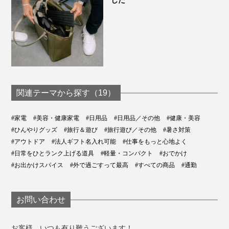
した
関連テーマから探す（19）
#家電
#美容・健康家電
#日用品
#日用品／その他
#健康・美容
#ひんやりグッズ
#旅行＆遊び
#旅行遊び／その他
#暑さ対策
#アウトドア
#法人ギフト名入れ可能
#仕事をもっと心地よく
#日常をひとランク上げる道具
#軽量・コンパクト
#おでかけ
#お出かけスパイス
#外で過ごすって最高
#すべての商品
#通勤
お問い合わせ
お客様、いつも有り難うございます！