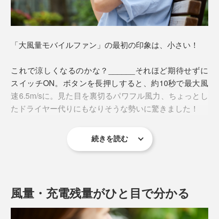
「大風量モバイルファン」の最初の印象は、小さい！
これで涼しくなるのかな？______それほど期待せずに
スイッチON。ボタンを長押しすると、約10秒で最大風
速6.5m/sに。見た目を裏切るパワフル風力、ちょっとし
たドライヤー代りにもなりそうな勢いに驚きました！
続きを読む
このハイパワーの理由が、ドローンやドライヤーなどに
も使われる、「BL（ブラシレス）DCモーター」。小型
で効率よくパワーを出力することができ、本品の回転数
は最大14500回／分。携帯扇風機としては、かなりのハ
風量・充電残量がひと目で分かる
イレベルです。