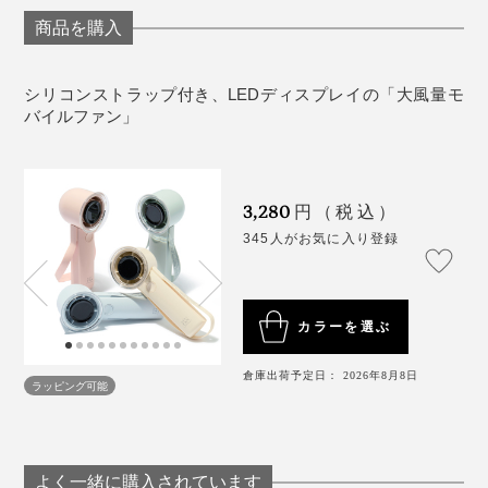
最大風力：6.5m/s
連続使用時間：
商品を購入
風力と使うシーンの目安
・モード1：16時間
・モード25：10時間
風速が増すと運転音が大きくなり、室内では気になる場
シリコンストラップ付き、LEDディスプレイの「大風量モ
・モード50：6時間
バイルファン」
合もありますが、場所と暑さで使い分けられるので問題
・モード75：3.5時間
なし。50くらいまでなら室内でも気にならないレベルで
気をつけた方がいいのは、気温35度以上の時。扇風機の
・モード100：2.5時間
す。
風だけに当たり続けると、返って熱中症の危険が高まる
底もシリコンなので、デスクでも自立も可能。卓上ファ
付属品：充電用USB-A to Cケーブル
3,280
円（税込）
ため、濡れタオルと併用した方がいいそうです。
ンとしても使えます。
保証：１年間
345人がお気に入り登録
外装サイズ：約高さ175×幅62×奥行き58 mm
※
警視庁警備部災害対策課の公式X
（旧twitterより）
※ 充電・使用時間は目安です。使用頻度・条件(温度・環境など)により上下
します。
※ 出力5V/2A以上の電源アダプタ（別売）をお使いください。それ以下の出
力のものを使用する場合は、充電速度が遅くなります。
「
ひんやり今治タオル
」との相性は抜群だと思うので、
カラーを選ぶ
※ 充電中や使用中は熱が発生する場合があります。充電しながらの使用は
お控えください。
今年の夏はセット使いで乗り切りたい！
倉庫出荷予定日： 2026年8月8日
ラッピング可能
よく一緒に購入されています