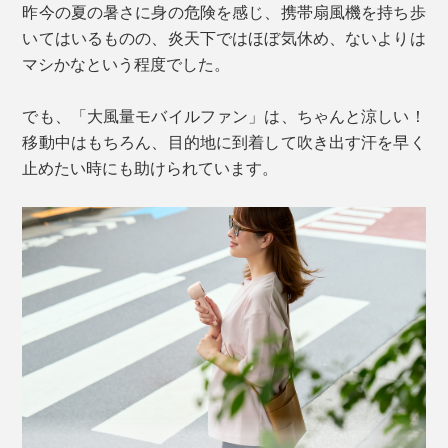
昨今の夏の暑さに身の危険を感じ、携帯扇風機を持ち歩
１. 短押しでスイッチON
いてはいるものの、炎天下ではほぼ気休め、ないよりは
スイッチを入れた時の風速は１の状態。
マシかなという程度でした。
２. 長押しで風速アップ
でも、「大風量モバイルファン」は、ちゃんと涼しい！
風速は１〜100の100段階で調整でき、短押しで
移動中はもちろん、目的地に到着して吹き出す汗を早く
「1→25→50→75→100」の5段階調整も可能。好みの風
止めたい時にも助けられています。
カラビナを使えば、ベルト通しやバッグなどに引っ掛け
速で指を離すと、充電残量の数値に切り替わります。数
て持ち歩くこともでき、涼みたい時にすくに取り出せる
字下の電池マークはおおよその充電残量を示します。
のも便利。
３. 短押しでスイッチOFF