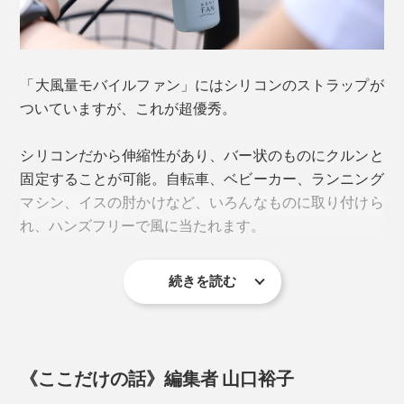
「BLDCモーター」のメリットは、パワーだけでなく省
にくいのもいいところです。
エネであること。モード１なら最大16時間使用可能、通
常25〜50くらいで使うとしても、丸1日の外出で、充電
切れの心配なく使えると思います。
「大風量モバイルファン」にはシリコンのストラップが
ついていますが、これが超優秀。
シリコンだから伸縮性があり、バー状のものにクルンと
固定することが可能。自転車、ベビーカー、ランニング
マシン、イスの肘かけなど、いろんなものに取り付けら
れ、ハンズフリーで風に当たれます。
続きを読む
操作はシンプルかつスムーズ。ボタンひとつで完了しま
す。
※使用時間は目安です。気温・環境などにより上下します。
《ここだけの話》編集者 山口裕子