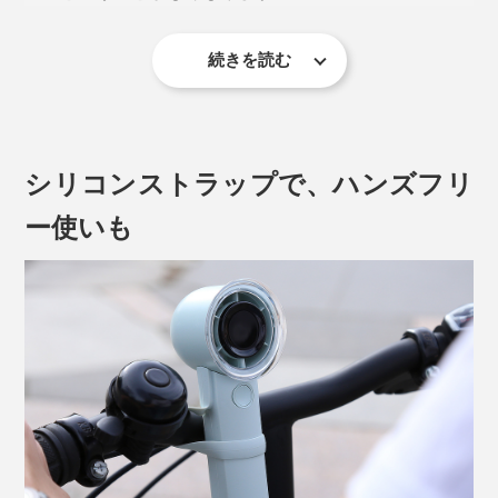
高さ15cm。重量はスマホ
より軽い約160g。バッグ
（※）
の中でかさばることなく、ヘッドが小さいので出し入れ
続きを読む
もスムーズです。
※iPhone15で171g〜221g
シリコンストラップで、ハンズフリ
ー使いも
このLEDディスプレイは、羽隠しのカバーにもなってお
り、指を巻き込まない安全設計。内部にほこりが溜まり